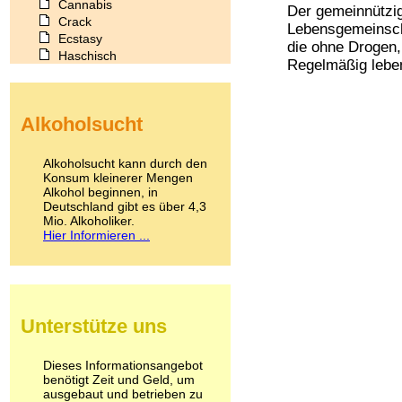
Cannabis
Der gemeinnützige
Crack
Lebensgemeinsch
Ecstasy
die ohne Drogen,
Haschisch
Regelmäßig leben
Heroin
Ibogain
Koffein
Alkoholsucht
Kokain
Lachgas
LSD
Alkoholsucht kann durch den
Marihuana
Konsum kleinerer Mengen
Alkohol beginnen, in
Medikamente
Deutschland gibt es über 4,3
Meskalin
Mio. Alkoholiker.
Metamphetamin
Hier Informieren ...
Methadon
Morphin
Muskatnuss
Nikotin
Opium
Unterstütze uns
Pilze
Poppers
Psychopharmaka
Dieses Informationsangebot
benötigt Zeit und Geld, um
Schlafmittel
ausgebaut und betrieben zu
Schmerzmittel