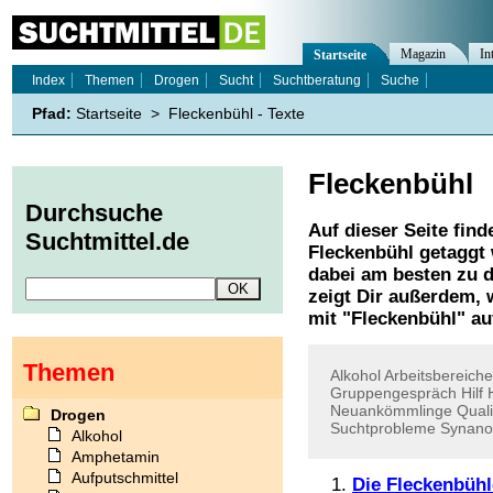
Magazin
In
Startseite
Index
Themen
Drogen
Sucht
Suchtberatung
Suche
Pfad:
Startseite
>
Fleckenbühl - Texte
Fleckenbühl
Durchsuche
Auf dieser Seite find
Suchtmittel.de
Fleckenbühl
getaggt 
dabei am besten zu d
zeigt Dir außerdem,
mit "
Fleckenbühl
" au
Themen
Alkohol
Arbeitsbereiche
Gruppengespräch
Hilf
Neuankömmlinge
Quali
Drogen
Suchtprobleme
Synano
Alkohol
Amphetamin
Aufputschmittel
Die Fleckenbühl