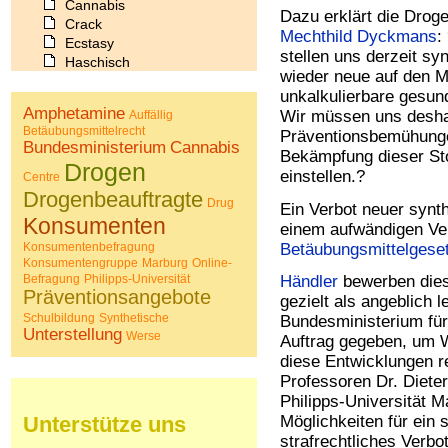
Cannabis
Dazu erklärt die Drog
Crack
Mechthild Dyckmans
:
Ecstasy
stellen uns derzeit s
Haschisch
wieder neue auf den 
Heroin
unkalkulierbare gesun
Ibogain
Amphetamine
Wir müssen uns desha
Auffällig
Koffein
Betäubungsmittelrecht
Präventionsbemühungen
Kokain
Bundesministerium
Cannabis
Bekämpfung dieser Sto
Lachgas
Drogen
einstellen.?
LSD
Centre
Drogenbeauftragte
Marihuana
Drug
Ein Verbot neuer synt
Medikamente
Konsumenten
einem aufwändigen Ver
Meskalin
Konsumentenbefragung
Betäubungsmittelgese
Metamphetamin
Konsumentengruppe
Marburg
Online-
Methadon
Befragung
Philipps-Universität
Händler
bewerben diese
Morphin
Präventionsangebote
gezielt als angeblich l
Muskatnuss
Schulbildung
Synthetische
Bundesministerium für
Nikotin
Unterstellung
Werse
Auftrag gegeben, um W
Opium
diese Entwicklungen r
Pilze
Professoren Dr. Diete
Poppers
Philipps-Universität M
Psychopharmaka
Unterstütze uns
Möglichkeiten für ein 
Schlafmittel
strafrechtliches Verbo
Schmerzmittel