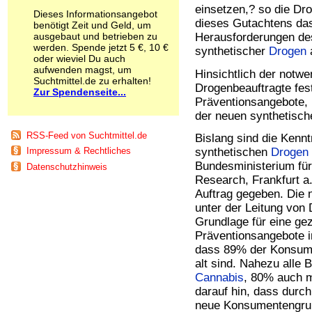
einsetzen,? so die Dr
Schnüffelstoffe
Dieses Informationsangebot
Spice
dieses Gutachtens d
benötigt Zeit und Geld, um
Sucht / Süchte
ausgebaut und betrieben zu
Herausforderungen de
werden. Spende jetzt 5 €, 10 €
Alkoholsucht
synthetischer
Drogen
oder wieviel Du auch
Arbeitssucht
aufwenden magst, um
Hinsichtlich der notwe
Co-Abhängigkeit
Suchtmittel.de zu erhalten!
Drogenbeauftragte fes
Computersucht
Zur Spendenseite...
Präventionsangebote,
Ess-Brechsucht
der neuen synthetisc
Essstörungen
Fernsehsucht
RSS-Feed von Suchtmittel.de
Bislang sind die Kenn
Fresssucht
Impressum & Rechtliches
synthetischen
Drogen
Internetsucht
Bundesministerium für
Datenschutzhinweis
Kaufsucht
Research, Frankfurt a
Koffeinsucht
Auftrag gegeben. Die 
Magersucht
unter der Leitung von 
Mediensucht
Grundlage für eine gez
Medikamentensucht
Nikotinsucht
Präventionsangebote i
Pornografiesucht
dass 89% der Konsume
Sammelsucht
alt sind. Nahezu alle 
Sexsucht
Cannabis
, 80% auch m
Spielsucht
darauf hin, dass durc
Medien
neue Konsumentengrup