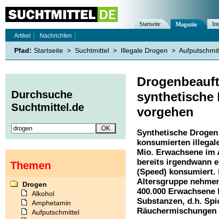
Startseite
Int
Magazin
Artikel
Nachrichten
Pfad:
Startseite
>
Suchtmittel
>
Illegale Drogen
>
Aufputschmit
Drogenbeauft
Durchsuche
synthetische 
Suchtmittel.de
vorgehen
Synthetische Drogen
konsumierten illegal
Mio. Erwachsene im A
bereits irgendwann 
Themen
(Speed) konsumiert.
Altersgruppe nehme
Drogen
400.000 Erwachsene 
Alkohol
Substanzen, d.h. Spi
Amphetamin
Räuchermischungen 
Aufputschmittel