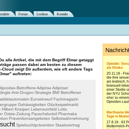
teraktiv
Forum
Lexikon
Kontakt
Du alle Artikel, die mit dem Begriff
Elmar
getaggt
nträge passen dabei am besten zu diesem
g-Cloud zeigt Dir außerdem, wie oft andere Tags
Elmar
" auftreten:
dipositas-Betroffene
Adipöse
Adipöser
dingte
Anti-Drogen-Strategie
BMI
Betroffener
addelautomaten
Euroeinwurf
Fachmagazin
ergruppe
Gehässigkeiten
Glücksspielmarkt
e
Hilbert
Kneipen
Lebensumfeld
Lotto
er
Ostee-Zeitung
Pauschalurteil
Pharmaka
tion
Präventionsangeboten
Selbstwahrnehmung
lsucht
Spielsuchtprävention
Staatsvertrag