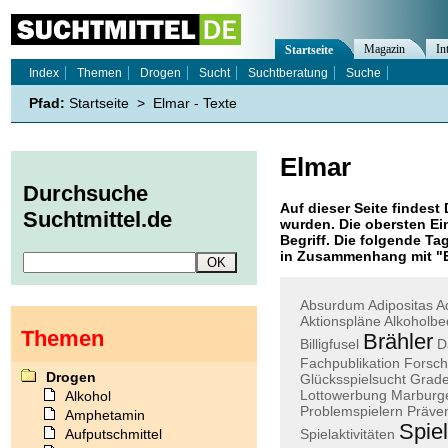
Magazin
In
Startseite
Index
Themen
Drogen
Sucht
Suchtberatung
Suche
Pfad:
Startseite
>
Elmar - Texte
Elmar
Durchsuche
Auf dieser Seite findest 
Suchtmittel.de
wurden. Die obersten Ei
Begriff. Die folgende Ta
in Zusammenhang mit "
Absurdum
Adipositas
A
Aktionspläne
Alkoholbe
Themen
Brähler
Billigfusel
D
Fachpublikation
Forsch
Drogen
Glücksspielsucht
Grad
Lottowerbung
Marburg
Alkohol
Problemspielern
Präven
Amphetamin
Spie
Aufputschmittel
Spielaktivitäten