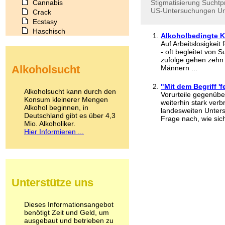
Cannabis
Stigmatisierung
Suchtp
US-Untersuchungen
Un
Crack
Ecstasy
Haschisch
Alkoholbedingte K
Heroin
Auf Arbeitslosigkeit
Ibogain
- oft begleitet von
Koffein
zufolge gehen zehn 
Alkoholsucht
Männern ...
Kokain
Lachgas
"Mit dem Begriff 'f
LSD
Alkoholsucht kann durch den
Vorurteile gegenüb
Marihuana
Konsum kleinerer Mengen
weiterhin stark verb
Alkohol beginnen, in
Medikamente
landesweiten Unters
Deutschland gibt es über 4,3
Meskalin
Frage nach, wie sich
Mio. Alkoholiker.
Metamphetamin
Hier Informieren ...
Methadon
Morphin
Muskatnuss
Nikotin
Opium
Unterstütze uns
Pilze
Poppers
Psychopharmaka
Dieses Informationsangebot
benötigt Zeit und Geld, um
Schlafmittel
ausgebaut und betrieben zu
Schmerzmittel