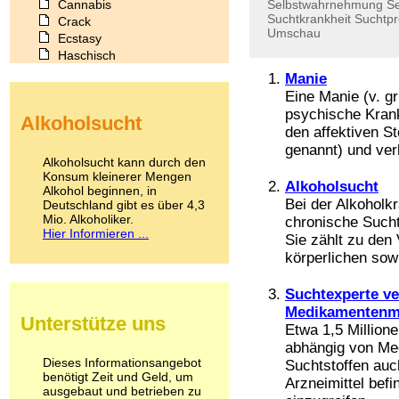
Cannabis
Selbstwahrnehmung
Se
Suchtkrankheit
Suchtp
Crack
Umschau
Ecstasy
Haschisch
Heroin
Manie
Ibogain
Eine Manie (v. gr
Koffein
psychische Krank
Alkoholsucht
Kokain
den affektiven S
Lachgas
genannt) und verl
LSD
Alkoholsucht kann durch den
Marihuana
Konsum kleinerer Mengen
Alkoholsucht
Alkohol beginnen, in
Medikamente
Bei der Alkoholk
Deutschland gibt es über 4,3
Meskalin
Mio. Alkoholiker.
chronische Suchtk
Metamphetamin
Hier Informieren ...
Sie zählt zu den
Methadon
körperlichen sow
Morphin
Muskatnuss
Nikotin
Suchtexperte ve
Opium
Medikamentenm
Unterstütze uns
Pilze
Etwa 1,5 Million
Poppers
abhängig von Me
Psychopharmaka
Dieses Informationsangebot
Suchtstoffen auch
benötigt Zeit und Geld, um
Schlafmittel
Arzneimittel befi
ausgebaut und betrieben zu
Schmerzmittel