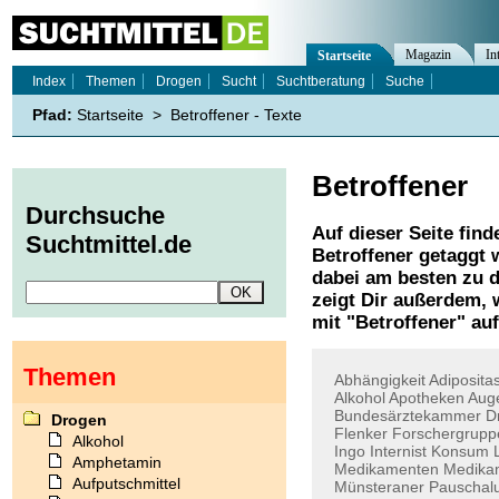
Magazin
In
Startseite
Index
Themen
Drogen
Sucht
Suchtberatung
Suche
Pfad:
Startseite
>
Betroffener - Texte
Betroffener
Durchsuche
Auf dieser Seite find
Suchtmittel.de
Betroffener
getaggt w
dabei am besten zu d
zeigt Dir außerdem,
mit "
Betroffener
" auf
Themen
Abhängigkeit
Adiposita
Alkohol
Apotheken
Aug
Bundesärztekammer
D
Drogen
Flenker
Forschergrupp
Alkohol
Ingo
Internist
Konsum
Amphetamin
Medikamenten
Medika
Aufputschmittel
Münsteraner
Pauschalu