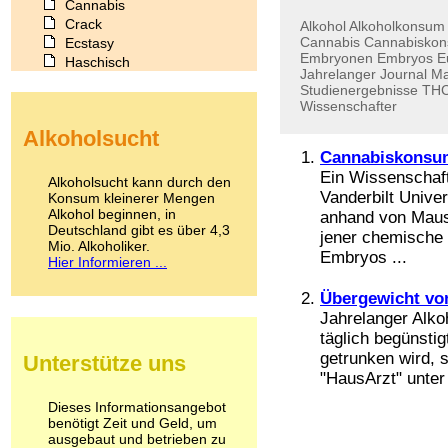
Cannabis
Crack
Alkohol
Alkoholkonsum
Cannabis
Cannabisko
Ecstasy
Embryonen
Embryos
E
Haschisch
Jahrelanger
Journal
Ma
Heroin
Studienergebnisse
TH
Ibogain
Wissenschafter
Koffein
Alkoholsucht
Kokain
Cannabiskonsum
Lachgas
LSD
Ein Wissenschaf
Alkoholsucht kann durch den
Marihuana
Vanderbilt Univer
Konsum kleinerer Mengen
Alkohol beginnen, in
Medikamente
anhand von Maus
Deutschland gibt es über 4,3
Meskalin
jener chemische 
Mio. Alkoholiker.
Metamphetamin
Embryos ...
Hier Informieren ...
Methadon
Morphin
Übergewicht vo
Muskatnuss
Jahrelanger Alk
Nikotin
täglich begünsti
Opium
getrunken wird, s
Unterstütze uns
Pilze
"HausArzt" unter 
Poppers
Psychopharmaka
Dieses Informationsangebot
benötigt Zeit und Geld, um
Schlafmittel
ausgebaut und betrieben zu
Schmerzmittel