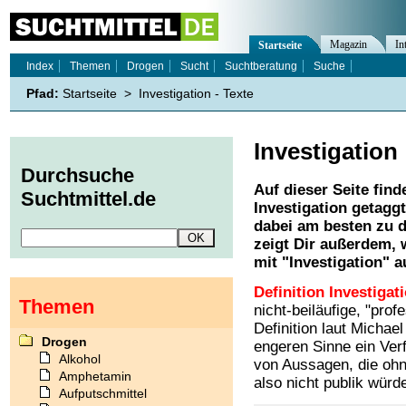
Magazin
In
Startseite
Index
Themen
Drogen
Sucht
Suchtberatung
Suche
Pfad:
Startseite
>
Investigation - Texte
Investigation
Durchsuche
Auf dieser Seite find
Suchtmittel.de
Investigation
getaggt
dabei am besten zu d
zeigt Dir außerdem,
mit "
Investigation
" a
Definition Investigat
Themen
nicht-beiläufige, "pro
Definition laut Michae
Drogen
engeren Sinne ein Ver
Alkohol
von Aussagen, die ohn
Amphetamin
also nicht publik würd
Aufputschmittel