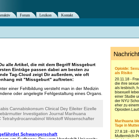
teraktiv
Forum
Lexikon
Kontakt
Du alle Artikel, die mit dem Begriff
Missgeburt
rsten Einträge passen dabei am besten zu
ende Tag-Cloud zeigt Dir außerdem, wie oft
nhang mit "
Missgeburt
" auftreten:
ter einer Fehlbildung versteht man in der Medizin
andene oder angelegte Fehlgestaltung eines Organs.
abis
Cannabiskonsum
Clinical
Dey
Eileiter
Eizelle
ebärmutter
Investigation
Journal
Marihuana
C
Tetrahydrocannabinol
Wirkstoff
Wissenschafter
efährdet Schwangerschaft
rteam um Sudhansu Dey vom Vanderbilt University