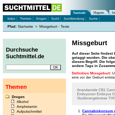
Magazin
In
Startseite
Index
Themen
Drogen
Sucht
Suchtberatung
Suche
Pfad:
Startseite
>
Missgeburt - Texte
Missgeburt
Durchsuche
Auf dieser Seite findest 
Suchtmittel.de
getaggt wurden. Die obe
diesem Begriff. Die folg
andere Tags in Zusamme
Definition Missgeburt:
Un
eine vor der Geburt entst
Themen
Anandamide
CB1
Cann
Embryonen
Embryos
G
Drogen
Studienergebnisse
TH
Alkohol
Amphetamin
Cannabiskonsum g
Aufputschmittel
Ein Wissenschaftle