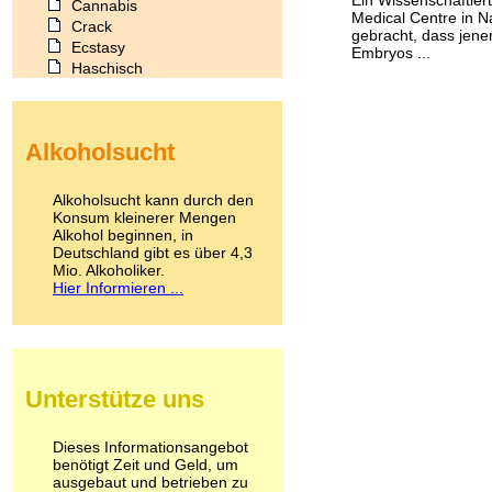
Cannabis
Medical Centre in N
Crack
gebracht, dass jene
Ecstasy
Embryos ...
Haschisch
Heroin
Ibogain
Koffein
Alkoholsucht
Kokain
Lachgas
LSD
Alkoholsucht kann durch den
Marihuana
Konsum kleinerer Mengen
Alkohol beginnen, in
Medikamente
Deutschland gibt es über 4,3
Meskalin
Mio. Alkoholiker.
Metamphetamin
Hier Informieren ...
Methadon
Morphin
Muskatnuss
Nikotin
Opium
Unterstütze uns
Pilze
Poppers
Psychopharmaka
Dieses Informationsangebot
benötigt Zeit und Geld, um
Schlafmittel
ausgebaut und betrieben zu
Schmerzmittel