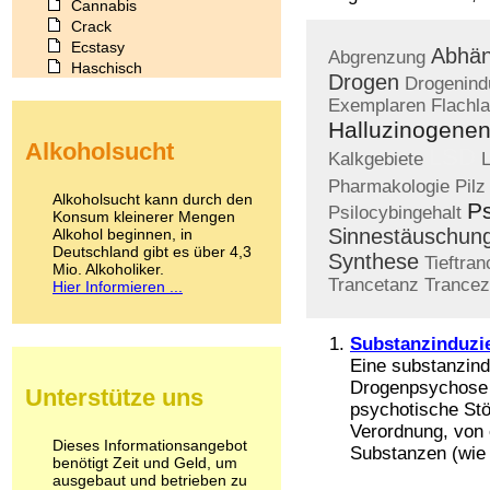
Cannabis
Crack
Ecstasy
Abhän
Abgrenzung
Haschisch
Drogen
Drogenind
Heroin
Exemplaren
Flachl
Ibogain
Halluzinogene
Koffein
Alkoholsucht
Kokain
LSD
Kalkgebiete
Lachgas
Pharmakologie
Pilz
LSD
Alkoholsucht kann durch den
P
Psilocybingehalt
Marihuana
Konsum kleinerer Mengen
Sinnestäuschun
Alkohol beginnen, in
Medikamente
Deutschland gibt es über 4,3
Meskalin
Synthese
Tieftran
Mio. Alkoholiker.
Metamphetamin
Trancetanz
Trancez
Hier Informieren ...
Methadon
Morphin
Muskatnuss
Substanzinduzi
Nikotin
Eine substanzind
Opium
Drogenpsychose o
Unterstütze uns
Pilze
psychotische Stö
Poppers
Verordnung, von 
Psychopharmaka
Dieses Informationsangebot
Substanzen (wie z
benötigt Zeit und Geld, um
Schlafmittel
ausgebaut und betrieben zu
Schmerzmittel