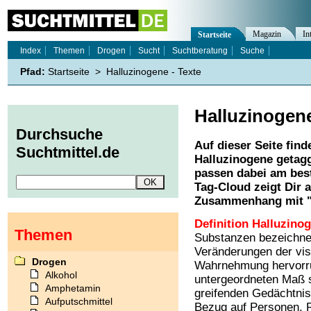
Magazin
In
Startseite
Index
Themen
Drogen
Sucht
Suchtberatung
Suche
Pfad:
Startseite
>
Halluzinogene - Texte
Halluzinogen
Durchsuche
Auf dieser Seite find
Suchtmittel.de
Halluzinogene
getagg
passen dabei am best
Tag-Cloud zeigt Dir 
Zusammenhang mit 
Definition Halluzino
Themen
Substanzen bezeichnet
Veränderungen der vis
Drogen
Wahrnehmung hervorruf
Alkohol
untergeordneten Maß st
Amphetamin
greifenden Gedächtnisv
Aufputschmittel
Bezug auf Personen, R