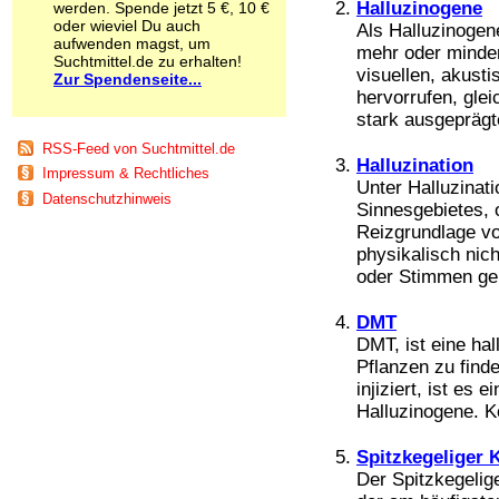
Halluzinogene
werden. Spende jetzt 5 €, 10 €
Schnüffelstoffe
oder wieviel Du auch
Als Halluzinogen
Spice
aufwenden magst, um
mehr oder minde
Sucht / Süchte
Suchtmittel.de zu erhalten!
visuellen, akus
Zur Spendenseite...
Alkoholsucht
hervorrufen, gle
Arbeitssucht
stark ausgeprägte
Co-Abhängigkeit
Computersucht
RSS-Feed von Suchtmittel.de
Ess-Brechsucht
Halluzination
Impressum & Rechtliches
Essstörungen
Unter Halluzinat
Datenschutzhinweis
Fernsehsucht
Sinnesgebietes,
Fresssucht
Reizgrundlage vo
Internetsucht
physikalisch nic
Kaufsucht
oder Stimmen geh
Koffeinsucht
Magersucht
DMT
Mediensucht
DMT, ist eine ha
Medikamentensucht
Pflanzen zu find
Nikotinsucht
injiziert, ist es
Pornografiesucht
Halluzinogene. K
Sammelsucht
Sexsucht
Spitzkegeliger 
Spielsucht
Der Spitzkegelig
Medien