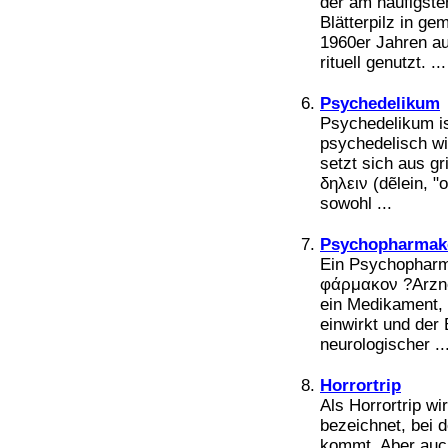
der am häufigste
Bücher
Blätterpilz in g
Filme
1960er Jahren au
rituell genutzt. ...
Psychedelikum
Psychedelikum is
psychedelisch wi
setzt sich aus gr
δηλειν (dẽlein, 
sowohl ...
Psychopharmak
Ein Psychopharm
φάρμακον ?Arzne
ein Medikament,
einwirkt und der
neurologischer ..
Horrortrip
Als Horrortrip w
bezeichnet, bei 
kommt. Aber auch