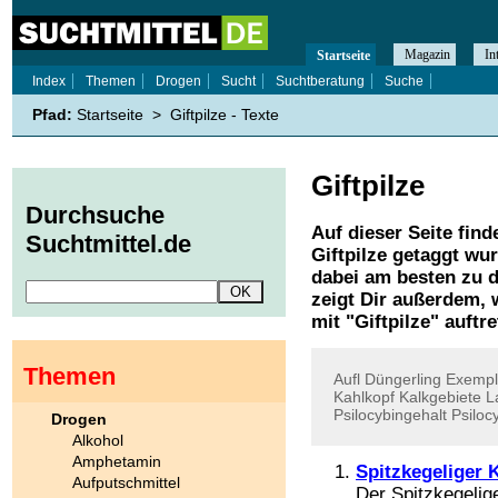
Magazin
In
Startseite
Index
Themen
Drogen
Sucht
Suchtberatung
Suche
Pfad:
Startseite
>
Giftpilze - Texte
Giftpilze
Durchsuche
Auf dieser Seite find
Suchtmittel.de
Giftpilze
getaggt wur
dabei am besten zu d
zeigt Dir außerdem,
mit "
Giftpilze
" auftre
Themen
Aufl
Düngerling
Exempl
Kahlkopf
Kalkgebiete
L
Psilocybingehalt
Psilocy
Drogen
Alkohol
Amphetamin
Spitzkegeliger 
Aufputschmittel
Der Spitzkegelig