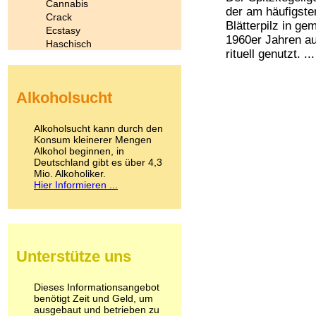
Cannabis
der am häufigste
Crack
Blätterpilz in g
Ecstasy
1960er Jahren au
Haschisch
rituell genutzt. ...
Heroin
Ibogain
Koffein
Alkoholsucht
Kokain
Lachgas
LSD
Alkoholsucht kann durch den
Marihuana
Konsum kleinerer Mengen
Alkohol beginnen, in
Medikamente
Deutschland gibt es über 4,3
Meskalin
Mio. Alkoholiker.
Metamphetamin
Hier Informieren ...
Methadon
Morphin
Muskatnuss
Nikotin
Opium
Unterstütze uns
Pilze
Poppers
Psychopharmaka
Dieses Informationsangebot
benötigt Zeit und Geld, um
Schlafmittel
ausgebaut und betrieben zu
Schmerzmittel