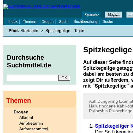
Magazin
In
Startseite
Index
Themen
Drogen
Sucht
Suchtberatung
Suche
Pfad:
Startseite
>
Spitzkegelige - Texte
Spitzkegelige
Durchsuche
Auf dieser Seite find
Suchtmittel.de
Spitzkegelige
getaggt
dabei am besten zu d
zeigt Dir außerdem,
mit "
Spitzkegelige
" 
Themen
Aufl
Düngerling
Exempl
Halluzinogene
Kahlkop
Psilocybin
Psilocybinge
Drogen
Alkohol
Amphetamin
Spitzkegeliger 
Aufputschmittel
Der Spitzkegelig