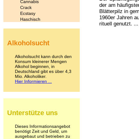
Cannabis
der am häufigste
Crack
Blätterpilz in g
Ecstasy
1960er Jahren au
Haschisch
rituell genutzt. ...
Heroin
Ibogain
Koffein
Alkoholsucht
Kokain
Lachgas
LSD
Alkoholsucht kann durch den
Marihuana
Konsum kleinerer Mengen
Alkohol beginnen, in
Medikamente
Deutschland gibt es über 4,3
Meskalin
Mio. Alkoholiker.
Metamphetamin
Hier Informieren ...
Methadon
Morphin
Muskatnuss
Nikotin
Opium
Unterstütze uns
Pilze
Poppers
Psychopharmaka
Dieses Informationsangebot
benötigt Zeit und Geld, um
Schlafmittel
ausgebaut und betrieben zu
Schmerzmittel