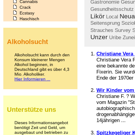
Cannabis
Gastronomie
Gesun
Crack
Gesundheitsschutz
Ecstasy
Likör
Neua
Local
Haschisch
Seitensprung
Sozio
Heroin
Strauches
Survey
Ibogain
Koffein
Unzer
Uribe
Zune
Alkoholsucht
Kokain
Lachgas
LSD
Christiane Vera
Alkoholsucht kann durch den
Marihuana
Christiane Vera F
Konsum kleinerer Mengen
Alkohol beginnen, in
Medikamente
eine bekannte d
Deutschland gibt es über 4,3
Meskalin
Fixerin. Sie wur
Mio. Alkoholiker.
Metamphetamin
Ende der 1970er 
Hier Informieren ...
Methadon
Morphin
Wir Kinder vom
Muskatnuss
Christiane F. ? 
Nikotin
vom Magazin "St
Opium
autobiographisch
Unterstütze uns
Pilze
drogenabhängiger
Poppers
14jährigen ...
Psychopharmaka
Dieses Informationsangebot
benötigt Zeit und Geld, um
Schlafmittel
ausgebaut und betrieben zu
Spitzkegeliger 
Schmerzmittel