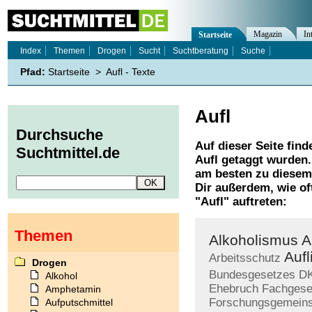
Magazin
In
Startseite
Index
Themen
Drogen
Sucht
Suchtberatung
Suche
Pfad:
Startseite
>
Aufl - Texte
Aufl
Durchsuche
Auf dieser Seite find
Suchtmittel.de
Aufl
getaggt wurden. 
am besten zu diesem 
Dir außerdem, wie o
"
Aufl
" auftreten:
Themen
Alkoholismus
A
Aufl
Arbeitsschutz
Drogen
Bundesgesetzes
D
Alkohol
Ehebruch
Fachgese
Amphetamin
Forschungsgemeins
Aufputschmittel