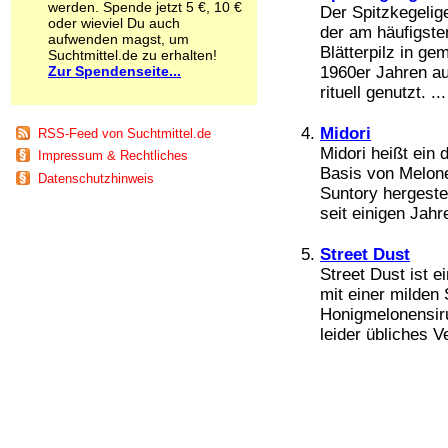
werden. Spende jetzt 5 €, 10 €
Der Spitzkegelig
Schnüffelstoffe
oder wieviel Du auch
der am häufigste
Spice
aufwenden magst, um
Blätterpilz in g
Sucht / Süchte
Suchtmittel.de zu erhalten!
Zur Spendenseite...
Alkoholsucht
1960er Jahren au
Arbeitssucht
rituell genutzt. ...
Co-Abhängigkeit
Computersucht
Midori
RSS-Feed von Suchtmittel.de
Ess-Brechsucht
Midori heißt ein 
Impressum & Rechtliches
Essstörungen
Basis von Melon
Datenschutzhinweis
Fernsehsucht
Suntory hergestel
Fresssucht
seit einigen Jahr
Internetsucht
Kaufsucht
Street Dust
Koffeinsucht
Street Dust ist 
Magersucht
mit einer milden
Mediensucht
Honigmelonensiru
Medikamentensucht
leider übliches Ve
Nikotinsucht
Pornografiesucht
Sammelsucht
Sexsucht
Spielsucht
Medien