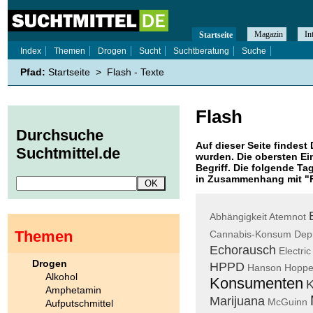
Magazin
In
Startseite
Index
Themen
Drogen
Sucht
Suchtberatung
Suche
Pfad:
Startseite
>
Flash - Texte
Flash
Durchsuche
Auf dieser Seite findest 
Suchtmittel.de
wurden. Die obersten Ei
Begriff. Die folgende Ta
in Zusammenhang mit "
Abhängigkeit
Atemnot
Themen
Cannabis-Konsum
Dep
Echorausch
Electric
Drogen
HPPD
Hanson
Hoppe
Alkohol
Konsumenten
K
Amphetamin
Marijuana
McGuinn
Aufputschmittel