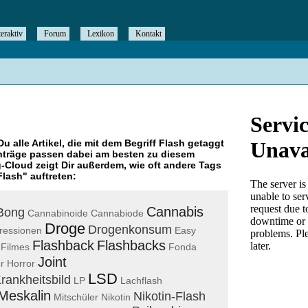
teraktiv
Forum
Lexikon
Kontakt
Du alle Artikel, die mit dem Begriff
Flash
getaggt
nträge passen dabei am besten zu diesem
g-Cloud zeigt Dir außerdem, wie oft andere Tags
Flash
" auftreten:
Cannabis
Bong
Cannabinoide
Cannabiode
Droge
Drogenkonsum
ressionen
Easy
Flashback
Flashbacks
Filmes
Fonda
Konsum
Joint
r
Horror
LSD
rankheitsbild
LP
Lachflash
Meskalin
Nikotin-Flash
Mitschüler
Nikotin