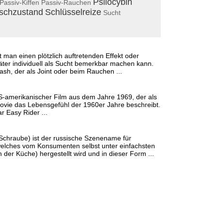
Psilocybin
Passiv-Kiffen
Passiv-Rauchen
schzustand
Schlüsselreize
Sucht
 man einen plötzlich auftretenden Effekt oder
äter individuell als Sucht bemerkbar machen kann.
ash, der als Joint oder beim Rauchen ...
US-amerikanischer Film aus dem Jahre 1969, der als
ovie das Lebensgefühl der 1960er Jahre beschreibt.
r Easy Rider ...
= Schraube) ist der russische Szenename für
lches vom Konsumenten selbst unter einfachsten
 der Küche) hergestellt wird und in dieser Form ...