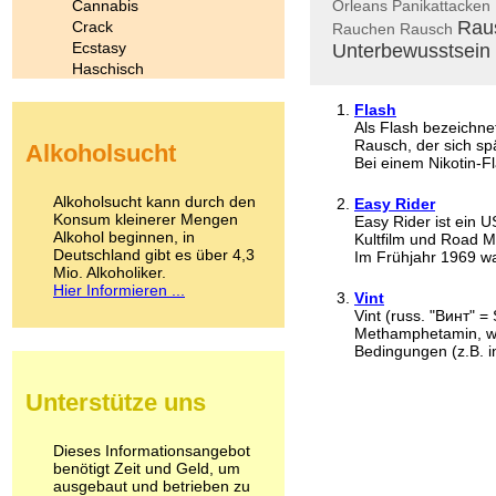
Cannabis
Orleans
Panikattacken
Rau
Crack
Rauchen
Rausch
Ecstasy
Unterbewusstsein
Haschisch
Heroin
Flash
Ibogain
Als Flash bezeichnet
Koffein
Rausch, der sich sp
Alkoholsucht
Kokain
Bei einem Nikotin-Fl
Lachgas
LSD
Alkoholsucht kann durch den
Easy Rider
Marihuana
Konsum kleinerer Mengen
Easy Rider ist ein 
Alkohol beginnen, in
Medikamente
Kultfilm und Road M
Deutschland gibt es über 4,3
Im Frühjahr 1969 wa
Meskalin
Mio. Alkoholiker.
Metamphetamin
Hier Informieren ...
Vint
Methadon
Vint (russ. "Винт" 
Morphin
Methamphetamin, we
Muskatnuss
Bedingungen (z.B. in
Nikotin
Opium
Unterstütze uns
Pilze
Poppers
Psychopharmaka
Dieses Informationsangebot
benötigt Zeit und Geld, um
Schlafmittel
ausgebaut und betrieben zu
Schmerzmittel