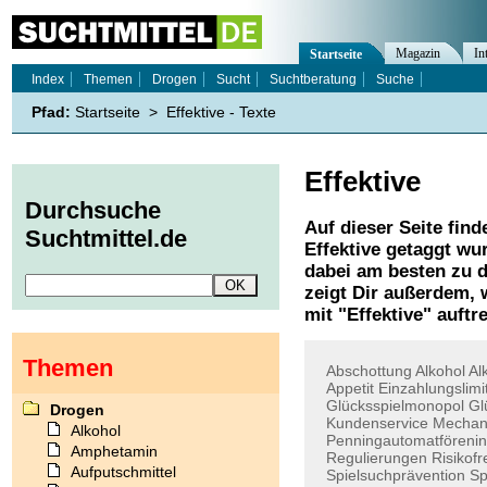
Magazin
In
Startseite
Index
Themen
Drogen
Sucht
Suchtberatung
Suche
Pfad:
Startseite
>
Effektive - Texte
Effektive
Durchsuche
Auf dieser Seite find
Suchtmittel.de
Effektive
getaggt wur
dabei am besten zu d
zeigt Dir außerdem,
mit "
Effektive
" auftr
Themen
Abschottung
Alkohol
Al
Appetit
Einzahlungslimi
Glücksspielmonopol
Gl
Drogen
Kundenservice
Mechan
Alkohol
Penningautomatföreni
Amphetamin
Regulierungen
Risikofr
Aufputschmittel
Spielsuchprävention
Sp