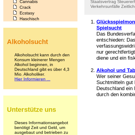
Cannabis
Staatsvertrag
Steuere
Verkehrsunfälle
Zeitlic
Crack
Ecstasy
Haschisch
Glücksspielmono
Heroin
Spielsucht
Ibogain
Das Bundesverfa
Koffein
entschieden: Das
Alkoholsucht
Kokain
verfassungswidri
Lachgas
nur gerechtferti
LSD
Alkoholsucht kann durch den
diene und ein fis
Marihuana
Konsum kleinerer Mengen
Alkohol beginnen, in
Medikamente
Deutschland gibt es über 4,3
Alkohol und Taba
Meskalin
Mio. Alkoholiker.
Metamphetamin
Wer seiner Gesund
Hier Informieren ...
Methadon
Suchtmitteln gut 
Morphin
Deutschland ein 
Muskatnuss
durch den kombin
Nikotin
Opium
Unterstütze uns
Pilze
Poppers
Psychopharmaka
Dieses Informationsangebot
benötigt Zeit und Geld, um
Schlafmittel
ausgebaut und betrieben zu
Schmerzmittel