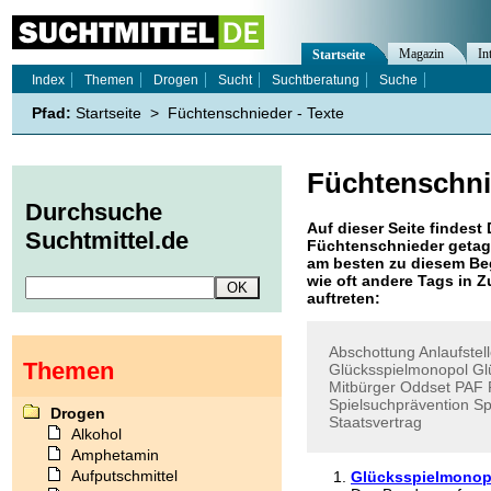
Magazin
In
Startseite
Index
Themen
Drogen
Sucht
Suchtberatung
Suche
Pfad:
Startseite
>
Füchtenschnieder - Texte
Füchtenschni
Durchsuche
Auf dieser Seite findest 
Suchtmittel.de
Füchtenschnieder
getag
am besten zu diesem Beg
wie oft andere Tags in
auftreten:
Abschottung
Anlaufstel
Themen
Glücksspielmonopol
Gl
Mitbürger
Oddset
PAF
Spielsuchprävention
Sp
Drogen
Staatsvertrag
Alkohol
Amphetamin
Aufputschmittel
Glücksspielmonopo