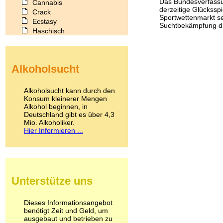
Das Bundesverfassu
Cannabis
derzeitige Glückssp
Crack
Sportwettenmarkt sei
Ecstasy
Suchtbekämpfung die
Haschisch
Heroin
Ibogain
Koffein
Alkoholsucht
Kokain
Lachgas
LSD
Alkoholsucht kann durch den
Marihuana
Konsum kleinerer Mengen
Alkohol beginnen, in
Medikamente
Deutschland gibt es über 4,3
Meskalin
Mio. Alkoholiker.
Metamphetamin
Hier Informieren ...
Methadon
Morphin
Muskatnuss
Nikotin
Opium
Unterstütze uns
Pilze
Poppers
Psychopharmaka
Dieses Informationsangebot
benötigt Zeit und Geld, um
Schlafmittel
ausgebaut und betrieben zu
Schmerzmittel