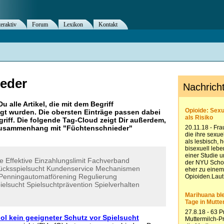
teraktiv
Forum
Lexikon
Kontakt
eder
Du alle Artikel, die mit dem Begriff
gt wurden. Die obersten Einträge passen dabei
riff. Die folgende Tag-Cloud zeigt Dir außerdem,
 Zusammenhang mit "
Füchtenschnieder
"
le
Effektive
Einzahlungslimit
Fachverband
ücksspielsucht
Kundenservice
Mechanismen
Penningautomatförening
Regulierung
ielsucht
Spielsuchtprävention
Spielverhalten
l kein geeigneter Schutz vor Spielsucht