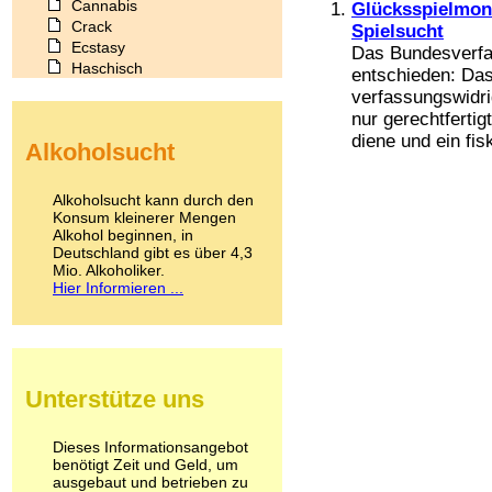
Cannabis
Glücksspielmono
Crack
Spielsucht
Ecstasy
Das Bundesverfa
Haschisch
entschieden: Das
Heroin
verfassungswidri
Ibogain
nur gerechtferti
Koffein
diene und ein fis
Alkoholsucht
Kokain
Lachgas
LSD
Alkoholsucht kann durch den
Marihuana
Konsum kleinerer Mengen
Alkohol beginnen, in
Medikamente
Deutschland gibt es über 4,3
Meskalin
Mio. Alkoholiker.
Metamphetamin
Hier Informieren ...
Methadon
Morphin
Muskatnuss
Nikotin
Opium
Unterstütze uns
Pilze
Poppers
Psychopharmaka
Dieses Informationsangebot
benötigt Zeit und Geld, um
Schlafmittel
ausgebaut und betrieben zu
Schmerzmittel