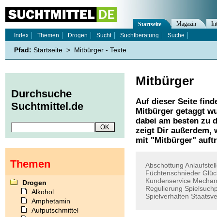
Magazin
In
Startseite
Index
Themen
Drogen
Sucht
Suchtberatung
Suche
Pfad:
Startseite
>
Mitbürger - Texte
Mitbürger
Durchsuche
Auf dieser Seite find
Suchtmittel.de
Mitbürger
getaggt wu
dabei am besten zu d
zeigt Dir außerdem,
mit "
Mitbürger
" auft
Themen
Abschottung
Anlaufstel
Füchtenschnieder
Glüc
Kundenservice
Mechan
Drogen
Regulierung
Spielsuch
Alkohol
Spielverhalten
Staatsve
Amphetamin
Aufputschmittel