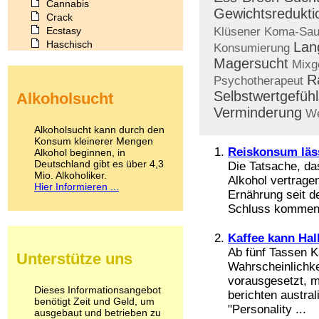
Cannabis
Gewichtsredukti
Crack
Ecstasy
Klüsener
Koma-Sau
Haschisch
Lan
Konsumierung
Heroin
Magersucht
Mixg
Ibogain
R
Psychotherapeut
Koffein
Selbstwertgefühl
Alkoholsucht
Kokain
Verminderung
Lachgas
We
LSD
Alkoholsucht kann durch den
Marihuana
Konsum kleinerer Mengen
Reiskonsum läss
Alkohol beginnen, in
Medikamente
Deutschland gibt es über 4,3
Die Tatsache, da
Meskalin
Mio. Alkoholiker.
Metamphetamin
Alkohol vertragen
Hier Informieren ...
Methadon
Ernährung seit d
Morphin
Schluss kommen 
Muskatnuss
Nikotin
Kaffee kann Hal
Opium
Ab fünf Tassen Ka
Unterstütze uns
Pilze
Wahrscheinlichke
Poppers
vorausgesetzt, m
Psychopharmaka
Dieses Informationsangebot
berichten austral
benötigt Zeit und Geld, um
Schlafmittel
"Personality ...
ausgebaut und betrieben zu
Schmerzmittel