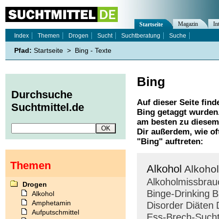
Magazin
In
Startseite
Index
Themen
Drogen
Sucht
Suchtberatung
Suche
Pfad:
Startseite
>
Bing - Texte
Bing
Durchsuche
Auf dieser Seite find
Suchtmittel.de
Bing
getaggt wurden.
am besten zu diesem 
Dir außerdem, wie o
"
Bing
" auftreten:
Themen
Alkohol
Alkoho
Alkoholmissbrau
Drogen
Binge-Drinking
B
Alkohol
Amphetamin
Disorder
Diäten
Aufputschmittel
Ess-Brech-Such