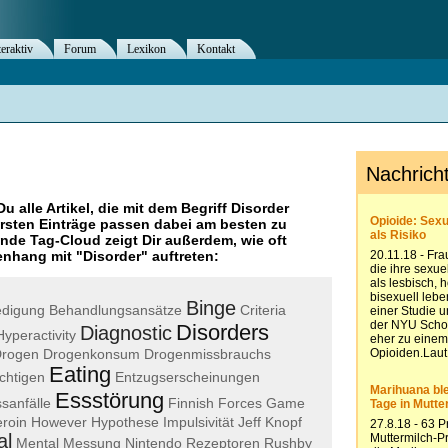
teraktiv
Forum
Lexikon
Kontakt
Du alle Artikel, die mit dem Begriff
Disorder
rsten Einträge passen dabei am besten zu
ende Tag-Cloud zeigt Dir außerdem, wie oft
nhang mit "
Disorder
" auftreten:
Binge
edigung
Behandlungsansätze
Criteria
Disorders
Diagnostic
Hyperactivity
rogen
Drogenkonsum
Drogenmissbrauchs
Eating
chtigen
Entzugserscheinungen
Essstörung
sanfälle
Finnish
Forces
Game
roin
However
Hypothese
Impulsivität
Jeff
Knopf
al
Mental
Messung
Nintendo
Rezeptoren
Rushby