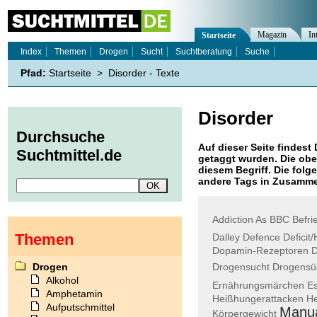
Magazin
In
Startseite
Index
Themen
Drogen
Sucht
Suchtberatung
Suche
Pfad:
Startseite
>
Disorder - Texte
Disorder
Durchsuche
Auf dieser Seite findest 
Suchtmittel.de
getaggt wurden. Die obe
diesem Begriff. Die folg
andere Tags in Zusamme
Addiction
As
BBC
Befri
Themen
Dalley
Defence
Deficit/
Dopamin-Rezeptoren
D
Drogen
Drogensucht
Drogensü
Alkohol
Ernährungsmärchen
Es
Amphetamin
Heißhungerattacken
He
Aufputschmittel
Manu
Körpergewicht