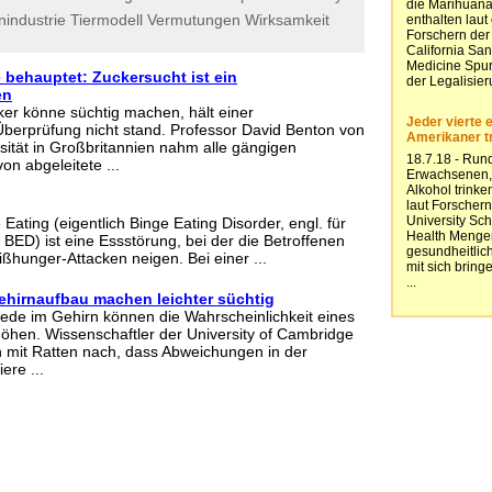
industrie
Tiermodell
Vermutungen
Wirksamkeit
 behauptet: Zuckersucht ist ein
en
er könne süchtig machen, hält einer
Überprüfung nicht stand. Professor David Benton von
ität in Großbritannien nahm alle gängigen
n abgeleitete ...
Eating (eigentlich Binge Eating Disorder, engl. für
 BED) ist eine Essstörung, bei der die Betroffenen
ßhunger-Attacken neigen. Bei einer ...
ehirnaufbau machen leichter süchtig
ede im Gehirn können die Wahrscheinlichkeit eines
hen. Wissenschaftler der University of Cambridge
 mit Ratten nach, dass Abweichungen in der
ere ...