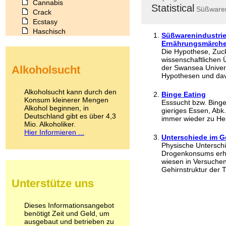
Cannabis
Statistical
Süßwaren
Crack
Ecstasy
Haschisch
Süßwarenindustrie
Heroin
Ernährungsmärch
Ibogain
Die Hypothese, Zuck
wissenschaftlichen 
Koffein
Alkoholsucht
der Swansea Univers
Kokain
Hypothesen und davo
Lachgas
LSD
Alkoholsucht kann durch den
Binge Eating
Marihuana
Konsum kleinerer Mengen
Esssucht bzw. Binge 
Alkohol beginnen, in
Medikamente
gieriges Essen, Abk.
Deutschland gibt es über 4,3
Meskalin
immer wieder zu Hei
Mio. Alkoholiker.
Metamphetamin
Hier Informieren ...
Methadon
Unterschiede im G
Physische Unterschi
Morphin
Drogenkonsums erhö
Muskatnuss
wiesen in Versuchen
Nikotin
Gehirnstruktur der Ti
Opium
Unterstütze uns
Pilze
Poppers
Psychopharmaka
Dieses Informationsangebot
benötigt Zeit und Geld, um
Schlafmittel
ausgebaut und betrieben zu
Schmerzmittel