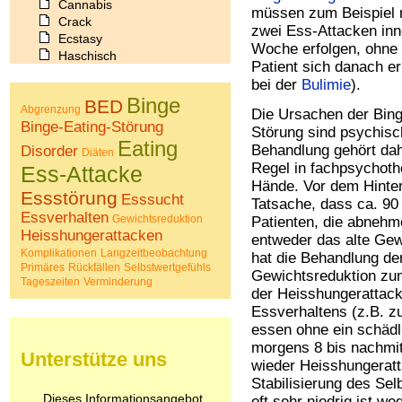
Cannabis
müssen zum Beispiel 
Crack
zwei Ess-Attacken inn
Ecstasy
Woche erfolgen, ohne
Haschisch
Patient sich danach er
Heroin
bei der
Bulimie
).
Ibogain
Binge
BED
Koffein
Abgrenzung
Die Ursachen der Bing
Kokain
Binge-Eating-Störung
Störung sind psychisc
Lachgas
Eating
Behandlung gehört dah
Disorder
Diäten
LSD
Regel in fachpsychoth
Ess-Attacke
Marihuana
Hände. Vor dem Hinte
Medikamente
Essstörung
Esssucht
Tatsache, dass ca. 90
Meskalin
Essverhalten
Gewichtsreduktion
Patienten, die abnehm
Metamphetamin
Heisshungerattacken
entweder das alte Gew
Methadon
Komplikationen
Langzeitbeobachtung
hat die Behandlung de
Morphin
Primäres
Rückfällen
Selbstwertgefühls
Gewichtsreduktion zum
Muskatnuss
Tageszeiten
Verminderung
der Heisshungerattack
Nikotin
Essverhaltens (z.B. zu
Opium
Pilze
essen ohne ein schädli
Poppers
morgens 8 bis nachmit
Unterstütze uns
Psychopharmaka
wieder Heisshungeratt
Schlafmittel
Stabilisierung des Sel
Schmerzmittel
Dieses Informationsangebot
oft sehr niedrig ist w