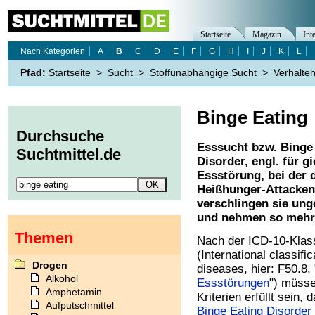
Startseite
Magazin
Int
Nach Kategorien
A
B
C
D
E
F
G
H
I
J
K
L
Pfad:
Startseite
>
Sucht
>
Stoffunabhängige Sucht
>
Verhalte
Binge Eating
Durchsuche
Esssucht bzw. Binge 
Suchtmittel.de
Disorder, engl. für g
Essstörung, bei der 
Heißhunger-Attacken 
verschlingen sie un
und nehmen so mehre
Themen
Nach der ICD-10-Klass
(International classific
Drogen
diseases, hier: F50.8,
Alkohol
Essstörungen
") müss
Amphetamin
Kriterien erfüllt sein,
Aufputschmittel
Binge Eating Disorder