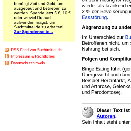
benötigt Zeit und Geld, um
Schnüffelstoffe
wieder als kränkend er
ausgebaut und betrieben zu
Spice
2 % der Bevölkerung in
werden. Spende jetzt 5 €, 10 €
Sucht / Süchte
Essstörung
.
oder wieviel Du auch
Alkoholsucht
aufwenden magst, um
Arbeitssucht
Suchtmittel.de zu erhalten!
Abgrenzung zu ande
Zur Spendenseite...
Co-Abhängigkeit
Im Unterschied zur
Bu
Computersucht
Betroffenen nicht, um 
Ess-Brechsucht
Essstörungen
Nahrung bei sich.
RSS-Feed von Suchtmittel.de
Fernsehsucht
Impressum & Rechtliches
Folgen und Komplika
Fresssucht
Datenschutzhinweis
Internetsucht
Binge Eating führt (g
Kaufsucht
Übergewicht und damit
Koffeinsucht
Beispiel Herzinfarkt, A
Magersucht
und Arthrose, Gelenk
Mediensucht
und Parodontose).
Medikamentensucht
Nikotinsucht
Pornografiesucht
Sammelsucht
Dieser Text is
Sexsucht
Autoren
.
Spielsucht
Sein Inhalt steht unte
Medien