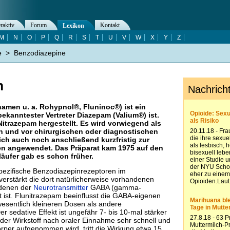
eraktiv
Forum
Kontakt
Lexikon
M
N
O
P
Q
R
S
T
U
V
W
X
Y
Z
e
>
Benzodiazepine
m
amen u. a. Rohypnol®, Fluninoc®) ist ein
ekanntester Vertreter Diazepam (Valium®) ist.
itrazepam hergestellt. Es wird vorwiegend als
en und vor chirurgischen oder diagnostischen
ich auch noch anschließend kurzfristig zur
en angewendet. Das Präparat kam 1975 auf den
äufer gab es schon früher.
pezifische Benzodiazepinrezeptoren im
erstärkt die dort natürlicherweise vorhandenen
denen der
Neurotransmitter
GABA (gamma-
t ist. Flunitrazepam beeinflusst die GABA-eigenen
esentlich kleineren Dosen als andere
r sedative Effekt ist ungefähr 7- bis 10-mal stärker
 der Wirkstoff nach oraler Einnahme sehr schnell und
rper aufgenommen wird, tritt die Wirkung etwa 15