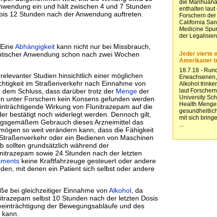
Anwendung ein und hält zwischen 4 und 7 Stunden
 bis 12 Stunden nach der Anwendung auftreten.
 Eine
Abhängigkeit
kann nicht nur bei Missbrauch,
eutischer Anwendung schon nach zwei Wochen
 relevanter Studien hinsichtlich einer möglichen
chtigkeit im Straßenverkehr nach Einnahme von
dem Schluss, dass darüber trotz der
Menge
der
n unter Forschern kein Konsens gefunden werden
inträchtigende Wirkung von Flunitrazepam auf die
er bestätigt noch widerlegt werden. Dennoch gilt,
ngsgemäßem Gebrauch dieses Arzneimittel das
mögen so weit verändern kann, dass die Fähigkeit
 Straßenverkehr oder ein Bedienen von Maschinen
lb sollten grundsätzlich während der
nitrazepam sowie 24 Stunden nach der letzten
aments
keine Kraftfahrzeuge gesteuert oder andere
den, mit denen ein Patient sich selbst oder andere
aße bei gleichzeitiger Einnahme von
Alkohol
, da
trazepam selbst 10 Stunden nach der letzten Dosis
Beeinträchtigung der Bewegungsabläufe und des
 kann.