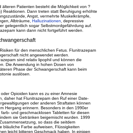
 älteren Patienten besteht die Möglichkeit von ?
) Reaktionen. Dann treten statt Beruhigung erhöhte
gungszustände, Angst, vermehrte Muskelkrämpfe,
ungen, Albträume,
Halluzinationen
, depressive
r gelegentlich sogar Selbstmordgefährdung auf.
razepam kann dann nicht fortgeführt werden.
chwangerschaft
f Risiken für den menschlichen Fetus. Flunitrazepam
ngerschaft nicht angewendet werden.
razepam sind relativ lipophil und können die
en. Die Anwendung in hohen Dosen von
päteren Phase der Schwangerschaft kann beim
tonie auslösen.
oder Opioiden kann es zu einer Amnesie
, daher hat Flunitrazepam den Ruf einer Date-
rgewaltigungen oder anderen Straftaten können
 zum Hergang erinnern. Besonders in den 1990er
farb- und geschmacklosen Tabletten für diesen
 indem sie Getränken beigemischt wurden. 1999
e Zusammensetzung, so dass die seitdem
ne bläuliche Farbe aufweisen, Flüssigkeiten
nen leicht bitteren Geschmack haben. In einigen