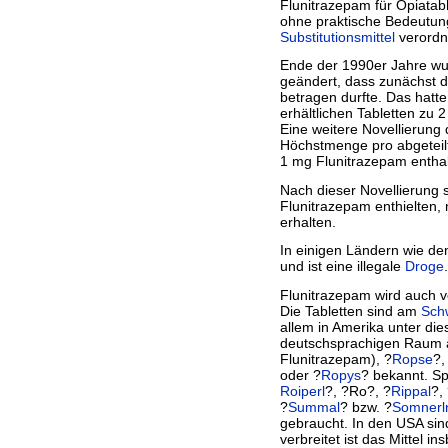
Flunitrazepam für Opiatab
ohne praktische Bedeutung
Substitutionsmittel
verordn
Ende der 1990er Jahre w
geändert, dass zunächst 
betragen durfte. Das hatte
erhältlichen Tabletten zu
Eine weitere Novellierung
Höchstmenge pro abgeteilt
1 mg Flunitrazepam enthal
Nach dieser Novellierung 
Flunitrazepam enthielten,
erhalten.
In einigen Ländern wie de
und ist eine illegale
Droge
.
Flunitrazepam wird auch 
Die Tabletten sind am
Sch
allem in Amerika unter di
deutschsprachigen Raum a
Flunitrazepam), ?
Ropse
?,
oder ?
Ropys
? bekannt. Sp
Roiperl
?, ?Ro?, ?
Rippal
?,
?
Summal
? bzw. ?
Somnerl
gebraucht. In den USA sind
verbreitet ist das Mittel i