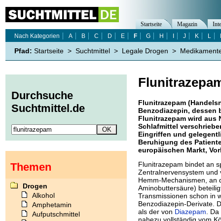
Startseite
Magazin
Int
Nach Kategorien
A
B
C
D
E
F
G
H
I
J
K
L
Pfad:
Startseite
>
Suchtmittel
>
Legale Drogen
>
Medikament
Flunitrazepa
Durchsuche
Flunitrazepam (Handelsn
Suchtmittel.de
Benzodiazepin, dessen b
Flunitrazepam wird aus N
Schlafmittel verschrieb
Eingriffen und gelegentl
Beruhigung des Patient
europäischen Markt, Vorl
Flunitrazepam bindet an s
Themen
Zentralnervensystem und v
Hemm-Mechanismen, an 
Drogen
Aminobuttersäure) beteilig
Alkohol
Transmissionen schon in w
Benzodiazepin-Derivate. De
Amphetamin
als der von
Diazepam
. Da
Aufputschmittel
nahezu vollständig vom Kö