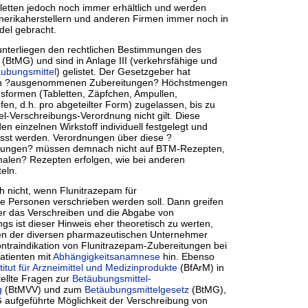
bletten jedoch noch immer erhältlich und werden
erikaherstellern und anderen Firmen immer noch in
del gebracht.
nterliegen den rechtlichen Bestimmungen des
(BtMG) und sind in Anlage III (verkehrsfähige und
ubungsmittel
) gelistet. Der Gesetzgeber hat
ten ?ausgenommenen Zubereitungen? Höchstmengen
sformen (Tabletten, Zäpfchen, Ampullen,
en, d.h. pro abgeteilter Form) zugelassen, bis zu
l-Verschreibungs-Verordnung nicht gilt. Diese
n einzelnen Wirkstoff individuell festgelegt und
sst werden. Verordnungen über diese ?
ungen? müssen demnach nicht auf BTM-Rezepten,
alen? Rezepten erfolgen, wie bei anderen
teln.
h nicht, wenn Flunitrazepam für
e Personen verschrieben werden soll. Dann greifen
ber das Verschreiben und die Abgabe von
ings ist dieser Hinweis eher theoretisch zu werten,
en der diversen pharmazeutischen Unternehmer
ontraindikation von Flunitrazepam-Zubereitungen bei
tienten mit
Abhängigkeitsanamnese
hin. Ebenso
itut für Arzneimittel und Medizinprodukte
(BfArM) in
ellte Fragen zur
Betäubungsmittel-
g
(BtMVV) und zum
Betäubungsmittelgesetz
(BtMG),
G aufgeführte Möglichkeit der Verschreibung von