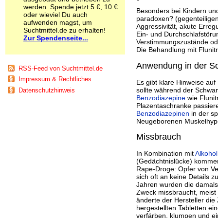
Schnüffelstoffe
werden. Spende jetzt 5 €, 10 €
Besonders bei Kindern und
oder wieviel Du auch
Spice
paradoxen? (gegenteiligen
aufwenden magst, um
Sucht / Süchte
Aggressivität, akute Erre
Suchtmittel.de zu erhalten!
Ein- und Durchschlafstör
Alkoholsucht
Zur Spendenseite...
Verstimmungszustände ode
Arbeitssucht
Die Behandlung mit Flunit
Co-Abhängigkeit
Computersucht
Anwendung in der S
RSS-Feed von Suchtmittel.de
Ess-Brechsucht
Impressum & Rechtliches
Essstörungen
Es gibt klare Hinweise au
Fernsehsucht
sollte während der Schwa
Datenschutzhinweis
Benzodiazepine
wie Flunit
Fresssucht
Plazentaschranke passier
Internetsucht
Benzodiazepinen
in der s
Kaufsucht
Neugeborenen Muskelhypo
Koffeinsucht
Missbrauch
Magersucht
Mediensucht
In Kombination mit
Alkohol
Medikamentensucht
(Gedächtnislücke) kommen
Nikotinsucht
Rape-Droge: Opfer von Ve
Pornografiesucht
sich oft an keine Details
Sammelsucht
Jahren wurden die damals 
Sexsucht
Zweck missbraucht, meist
änderte der Hersteller di
Spielsucht
hergestellten Tabletten ei
Medien
verfärben, klumpen und ei