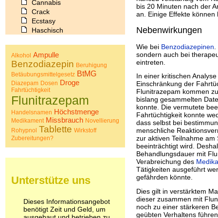
Cannabis
bis 20 Minuten nach der 
Crack
an. Einige Effekte können
Ecstasy
Nebenwirkungen
Haschisch
Heroin
Wie bei
Benzodiazepinen
.
Ibogain
Ampulle
sondern auch bei therap
Alkohol
Koffein
eintreten.
Benzodiazepin
Beruhigung
Kokain
BtMG
Betäubungsmittelgesetz
In einer kritischen Analyse
Lachgas
Droge
Diazepam
Dosen
Einschränkung der Fahrtü
LSD
Fahrtüchtigkeit
Flunitrazepam kommen zu 
Marihuana
Flunitrazepam
bislang gesammelten Date
Medikamente
konnte. Die vermutete bee
Höchstmenge
Handelsnamen
Meskalin
Fahrtüchtigkeit konnte wed
Missbrauch
Medikament
Novellierung
Metamphetamin
dass selbst bei bestimmu
Tablette
menschliche Reaktionsver
Rohypnol
Wirkstoff
Methadon
zur aktiven Teilnahme am
Zubereitungen?
Morphin
beeinträchtigt wird. Desha
Muskatnuss
Behandlungsdauer mit Flu
Nikotin
Verabreichung des
Medik
Opium
Tätigkeiten ausgeführt wer
gefährden könnte.
Unterstütze uns
Pilze
Poppers
Dies gilt in verstärktem M
Psychopharmaka
dieser zusammen mit Fluni
Dieses Informationsangebot
Schlafmittel
noch zu einer stärkeren 
benötigt Zeit und Geld, um
geübten Verhaltens führen
Schmerzmittel
ausgebaut und betrieben zu