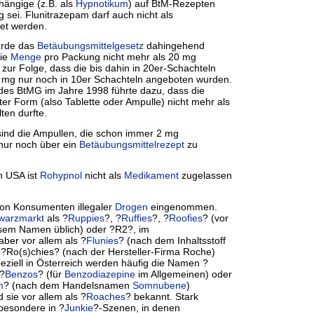
hängige (z.B. als
Hypnotikum
) auf BtM-Rezepten
 sei. Flunitrazepam darf auch nicht als
et werden.
urde das
Betäubungsmittelgesetz
dahingehend
die
Menge
pro Packung nicht mehr als 20 mg
 zur Folge, dass die bis dahin in 20er-Schachteln
 2 mg nur noch in 10er Schachteln angeboten wurden.
 des BtMG im Jahre 1998 führte dazu, dass die
er Form (also Tablette oder Ampulle) nicht mehr als
ten durfte.
sind die Ampullen, die schon immer 2 mg
 nur noch über ein
Betäubungsmittelrezept
zu
n USA ist
Rohypnol
nicht als
Medikament
zugelassen
von Konsumenten illegaler
Drogen
eingenommen.
warzmarkt
als ?
Ruppies
?, ?
Ruffies
?, ?
Roofies
? (vor
esem Namen üblich) oder ?R2?, im
ber vor allem als ?
Flunies
? (nach dem Inhaltsstoff
 ?Ro(s)chies? (nach der Hersteller-Firma Roche)
eziell in Österreich werden häufig die Namen ?
 ?
Benzos
? (für
Benzodiazepine
im Allgemeinen) oder
n
? (nach dem Handelsnamen
Somnubene
)
 sie vor allem als ?
Roaches
? bekannt. Stark
nsbesondere in ?
Junkie
?-Szenen, in denen