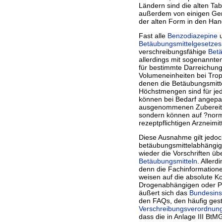
Bücher
Ländern sind die alten Ta
Filme
außerdem von einigen Gen
der alten Form in den Han
Fast alle
Benzodiazepine
u
Betäubungsmittelgesetzes
verschreibungsfähige
Betä
allerdings mit sogenann
für bestimmte Darreichung
Volumeneinheiten bei Tropf
denen die Betäubungsmitte
Höchstmengen sind für jede
können bei Bedarf angepa
ausgenommenen Zubereit
sondern können auf ?norm
rezeptpflichtigen Arzneimit
Diese Ausnahme gilt jedoc
betäubungsmittelabhängig
wieder die Vorschriften ü
Betäubungsmitteln
. Allerd
denn die Fachinformation
weisen auf die absolute K
Drogenabhängigen oder Pa
äußert sich das
Bundesinst
den FAQs, den häufig gest
Verschreibungsverordnun
dass die in Anlage III BtM