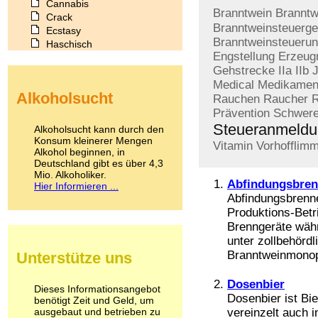
Cannabis
Branntwein
Brannt
Crack
Branntweinsteuerge
Ecstasy
Branntweinsteueru
Haschisch
Engstellung
Erzeug
Heroin
Gehstrecke
IIa
IIb
J
Ibogain
Medical
Medikamen
Koffein
Alkoholsucht
Kokain
Rauchen
Raucher
R
Lachgas
Prävention
Schwere
LSD
Steueranmeld
Alkoholsucht kann durch den
Marihuana
Konsum kleinerer Mengen
Vitamin
Vorhofflim
Alkohol beginnen, in
Medikamente
Deutschland gibt es über 4,3
Meskalin
Mio. Alkoholiker.
Metamphetamin
Abfindungsbren
Hier Informieren ...
Methadon
Abfindungsbrenne
Morphin
Produktions-Betri
Muskatnuss
Brenngeräte wäh
Nikotin
unter zollbehörd
Opium
Branntweinmonopo
Unterstütze uns
Pilze
Poppers
Dosenbier
Psychopharmaka
Dieses Informationsangebot
Dosenbier ist Bier
benötigt Zeit und Geld, um
Schlafmittel
ausgebaut und betrieben zu
vereinzelt auch i
Schmerzmittel