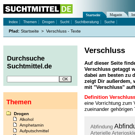
Magazin
In
Startseite
Index
Themen
Drogen
Sucht
Suchtberatung
Suche
Pfad:
Startseite
>
Verschluss - Texte
Verschluss
Durchsuche
Auf dieser Seite find
Suchtmittel.de
Verschluss
getaggt w
dabei am besten zu d
zeigt Dir außerdem,
mit "
Verschluss
" auf
Definition Verschluss
Themen
eine Vorrichtung zum V
zueinander gehörigen T
Drogen
Alkohol
Abfind
Amphetamin
Abfindung
Aufputschmittel
Arterielle
Arterioskl