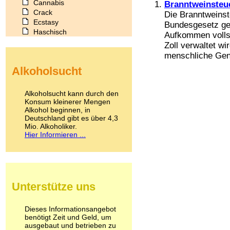
Cannabis
Branntweinsteu
Crack
Die Branntweinst
Ecstasy
Bundesgesetz ger
Haschisch
Aufkommen volls
Heroin
Zoll verwaltet wi
Ibogain
menschliche Gen
Koffein
Alkoholsucht
Kokain
Lachgas
LSD
Alkoholsucht kann durch den
Marihuana
Konsum kleinerer Mengen
Alkohol beginnen, in
Medikamente
Deutschland gibt es über 4,3
Meskalin
Mio. Alkoholiker.
Metamphetamin
Hier Informieren ...
Methadon
Morphin
Muskatnuss
Nikotin
Opium
Unterstütze uns
Pilze
Poppers
Psychopharmaka
Dieses Informationsangebot
benötigt Zeit und Geld, um
Schlafmittel
ausgebaut und betrieben zu
Schmerzmittel