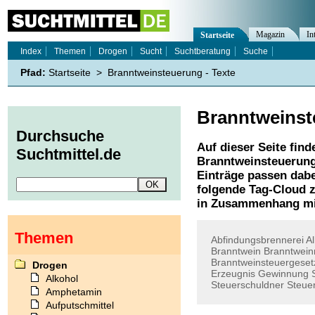
Magazin
In
Startseite
Index
Themen
Drogen
Sucht
Suchtberatung
Suche
Pfad:
Startseite
>
Branntweinsteuerung - Texte
Branntweinst
Durchsuche
Auf dieser Seite find
Suchtmittel.de
Branntweinsteuerun
Einträge passen dabe
folgende Tag-Cloud z
in Zusammenhang mi
Themen
Abfindungsbrennerei
Al
Branntwein
Branntwei
Branntweinsteuergeset
Drogen
Erzeugnis
Gewinnung
Alkohol
Steuerschuldner
Steue
Amphetamin
Aufputschmittel