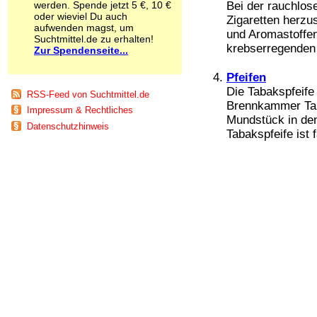
werden. Spende jetzt 5 €, 10 €
Bei der rauchlos
Schnüffelstoffe
oder wieviel Du auch
Zigaretten herzus
Spice
aufwenden magst, um
und Aromastoffen
Sucht / Süchte
Suchtmittel.de zu erhalten!
krebserregenden
Zur Spendenseite...
Alkoholsucht
Arbeitssucht
Pfeifen
Co-Abhängigkeit
Computersucht
Die Tabakspfeife 
RSS-Feed von Suchtmittel.de
Ess-Brechsucht
Brennkammer Tab
Impressum & Rechtliches
Essstörungen
Mundstück in de
Datenschutzhinweis
Fernsehsucht
Tabakspfeife ist f
Fresssucht
Internetsucht
Kaufsucht
Koffeinsucht
Magersucht
Mediensucht
Medikamentensucht
Nikotinsucht
Pornografiesucht
Sammelsucht
Sexsucht
Spielsucht
Medien