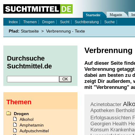
Magazin
In
Startseite
Index
Themen
Drogen
Sucht
Suchtberatung
Suche
Pfad:
Startseite
>
Verbrennung - Texte
Verbrennung
Durchsuche
Auf dieser Seite find
Suchtmittel.de
Verbrennung
getaggt
dabei am besten zu d
zeigt Dir außerdem,
mit "
Verbrennung
" a
Themen
Alk
Acinetobacter
Apotheken
Berthold
Drogen
Erfolgsaussichten
F
Alkohol
Georgien
Health
He
Amphetamin
Konsum
Krankenha
Aufputschmittel