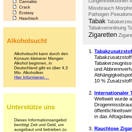
Lungeninfektionen
Cannabis
Crack
Missbrauch
Morphi
Ecstasy
Pathogen
Pseudom
Haschisch
Tabak
Tabakerzeu
Heroin
Tabakverordnung
T
Ibogain
Zigaretten
Zigar
Koffein
Alkoholsucht
Kokain
Lachgas
Tabakzusatzstof
LSD
Alkoholsucht kann durch den
Tabakzusatzstoff
Marihuana
Konsum kleinerer Mengen
Tabakerzeugnisse
Alkohol beginnen, in
Medikamente
Deutschland gibt es über 4,3
Meskalin
und Abbrennverh
Mio. Alkoholiker.
Metamphetamin
Abhängigkeitspot
Hier Informieren ...
Methadon
10 % Zusatzstoffe
Morphin
Muskatnuss
Internationaler
Nikotin
Weltweit wurde a
Opium
Drogenmissbrauc
Unterstütze uns
Pilze
öffentlichkeitsw
Poppers
in das Alltagsbe
Psychopharmaka
Dieses Informationsangebot
benötigt Zeit und Geld, um
Schlafmittel
Rauchlose Zigar
ausgebaut und betrieben zu
Schmerzmittel