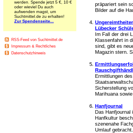
werden. Spende jetzt 5 €, 10 €
Schnüffelstoffe
präpariert sein s
oder wieviel Du auch
Spice
Bilder auf die Hau
aufwenden magst, um
Sucht / Süchte
Suchtmittel.de zu erhalten!
Zur Spendenseite...
Alkoholsucht
Ungereimtheiten
Arbeitssucht
Lübecker Schül
Co-Abhängigkeit
Im Fall der drei 
Computersucht
RSS-Feed von Suchtmittel.de
Klassenfahrt in 
Ess-Brechsucht
sind, gibt es ne
Impressum & Rechtliches
Essstörungen
Magazin stern. So
Datenschutzhinweis
Fernsehsucht
Fresssucht
Ermittlungserfo
Internetsucht
Rauschgifthänd
Kaufsucht
Ermittlungen de
Koffeinsucht
Staatsanwaltscha
Magersucht
Sicherstellung v
Mediensucht
Marihuana sowie 
Medikamentensucht
Nikotinsucht
Pornografiesucht
Hanfjournal
Sammelsucht
Das Hanfjournal i
Sexsucht
Hanfkultur beschä
Spielsucht
szenenahe Fachg
Medien
Umlauf gebracht.