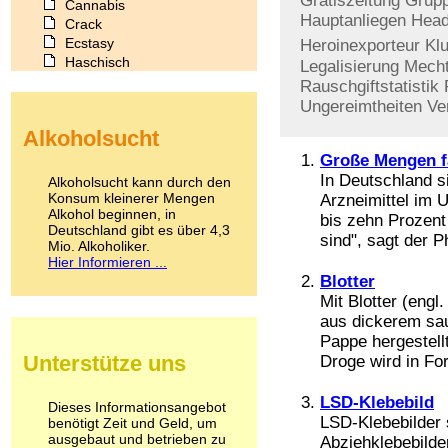
Gratiszeitung
Grupp
Cannabis
Hauptanliegen
Hea
Crack
Ecstasy
Heroinexporteur
Kl
Haschisch
Legalisierung
Mecht
Heroin
Rauschgiftstatistik
Ibogain
Ungereimtheiten
Ve
Koffein
Alkoholsucht
Kokain
Lachgas
Große Mengen f
LSD
In Deutschland s
Alkoholsucht kann durch den
Marihuana
Konsum kleinerer Mengen
Arzneimittel im 
Alkohol beginnen, in
Medikamente
bis zehn Prozent
Deutschland gibt es über 4,3
Meskalin
sind", sagt der 
Mio. Alkoholiker.
Metamphetamin
Hier Informieren ...
Methadon
Blotter
Morphin
Mit Blotter (eng
Muskatnuss
aus dickerem sau
Nikotin
Pappe hergestellt
Opium
Unterstütze uns
Droge wird in For
Pilze
Poppers
LSD-Klebebild
Psychopharmaka
Dieses Informationsangebot
LSD-Klebebilder 
benötigt Zeit und Geld, um
Schlafmittel
ausgebaut und betrieben zu
Abziehklebebilde
Schmerzmittel