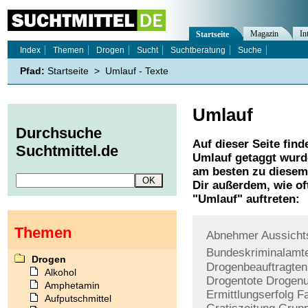
Magazin
In
Startseite
Index
Themen
Drogen
Sucht
Suchtberatung
Suche
Pfad:
Startseite
>
Umlauf - Texte
Umlauf
Durchsuche
Auf dieser Seite find
Suchtmittel.de
Umlauf
getaggt wurde
am besten zu diesem 
Dir außerdem, wie o
"
Umlauf
" auftreten:
Themen
Abnehmer
Aussicht
Bundeskriminalamt
Drogen
Drogenbeauftragten
Alkohol
Drogentote
Drogenu
Amphetamin
Ermittlungserfolg
F
Aufputschmittel