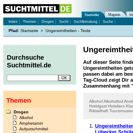
Magazin
In
Startseite
Index
Themen
Drogen
Sucht
Suchtberatung
Suche
Pfad:
Startseite
>
Ungereimtheiten - Texte
Ungereimthei
Durchsuche
Auf dieser Seite find
Suchtmittel.de
Ungereimtheiten
geta
passen dabei am best
Tag-Cloud zeigt Dir 
Zusammenhang mit 
Themen
Alkohol
Alkoholtod
Anal
Hotelgast
Hoteliers
Kla
Rätselhaft
Tourismusex
Drogen
Alkohol
Amphetamin
Ungereimtheiten
Aufputschmittel
Lübecker Schül