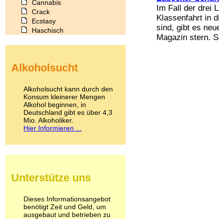
Cannabis
Im Fall der drei 
Crack
Klassenfahrt in 
Ecstasy
sind, gibt es ne
Haschisch
Magazin stern. So
Heroin
Ibogain
Koffein
Alkoholsucht
Kokain
Lachgas
LSD
Alkoholsucht kann durch den
Marihuana
Konsum kleinerer Mengen
Alkohol beginnen, in
Medikamente
Deutschland gibt es über 4,3
Meskalin
Mio. Alkoholiker.
Metamphetamin
Hier Informieren ...
Methadon
Morphin
Muskatnuss
Nikotin
Opium
Unterstütze uns
Pilze
Poppers
Psychopharmaka
Dieses Informationsangebot
benötigt Zeit und Geld, um
Schlafmittel
ausgebaut und betrieben zu
Schmerzmittel