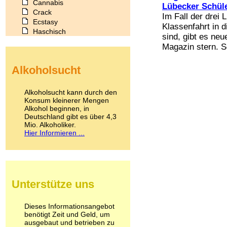
Cannabis
Lübecker Schül
Crack
Im Fall der drei 
Ecstasy
Klassenfahrt in 
Haschisch
sind, gibt es ne
Heroin
Magazin stern. So
Ibogain
Koffein
Alkoholsucht
Kokain
Lachgas
LSD
Alkoholsucht kann durch den
Marihuana
Konsum kleinerer Mengen
Alkohol beginnen, in
Medikamente
Deutschland gibt es über 4,3
Meskalin
Mio. Alkoholiker.
Metamphetamin
Hier Informieren ...
Methadon
Morphin
Muskatnuss
Nikotin
Opium
Unterstütze uns
Pilze
Poppers
Psychopharmaka
Dieses Informationsangebot
benötigt Zeit und Geld, um
Schlafmittel
ausgebaut und betrieben zu
Schmerzmittel