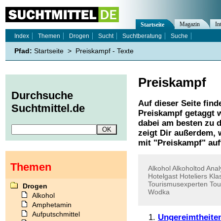
Magazin
In
Startseite
Index
Themen
Drogen
Sucht
Suchtberatung
Suche
Pfad:
Startseite
>
Preiskampf - Texte
Preiskampf
Durchsuche
Auf dieser Seite find
Suchtmittel.de
Preiskampf
getaggt w
dabei am besten zu d
zeigt Dir außerdem,
mit "
Preiskampf
" auf
Themen
Alkohol
Alkoholtod
Anal
Hotelgast
Hoteliers
Kla
Tourismusexperten
Tou
Drogen
Wodka
Alkohol
Amphetamin
Aufputschmittel
Ungereimtheiten