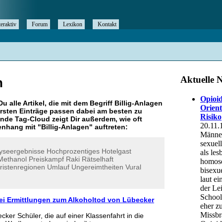
teraktiv
Forum
Lexikon
Kontakt
n
Du alle Artikel, die mit dem Begriff
Billig-Anlagen
rsten Einträge passen dabei am besten zu
ende Tag-Cloud zeigt Dir außerdem, wie oft
nhang mit "
Billig-Anlagen
" auftreten:
yseergebnisse
Hochprozentiges
Hotelgast
Methanol
Preiskampf
Raki
Rätselhaft
ristenregionen
Umlauf
Ungereimtheiten
Vural
ei Ermittlungen zum Alkoholtod von Lübecker
ecker Schüler, die auf einer Klassenfahrt in die