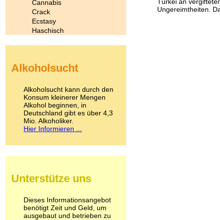
Türkei an vergiftet
Cannabis
Ungereimtheiten. Da
Crack
Ecstasy
Haschisch
Heroin
Ibogain
Koffein
Alkoholsucht
Kokain
Lachgas
LSD
Alkoholsucht kann durch den
Marihuana
Konsum kleinerer Mengen
Alkohol beginnen, in
Medikamente
Deutschland gibt es über 4,3
Meskalin
Mio. Alkoholiker.
Metamphetamin
Hier Informieren ...
Methadon
Morphin
Muskatnuss
Nikotin
Opium
Unterstütze uns
Pilze
Poppers
Psychopharmaka
Dieses Informationsangebot
benötigt Zeit und Geld, um
Schlafmittel
ausgebaut und betrieben zu
Schmerzmittel