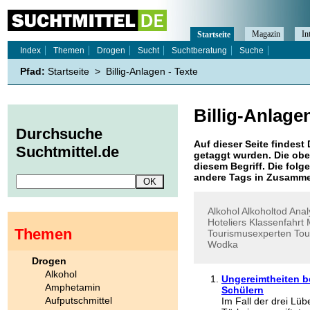
Magazin
In
Startseite
Index
Themen
Drogen
Sucht
Suchtberatung
Suche
Pfad:
Startseite
>
Billig-Anlagen - Texte
Billig-Anlage
Durchsuche
Auf dieser Seite findest 
Suchtmittel.de
getaggt wurden. Die obe
diesem Begriff. Die folg
andere Tags in Zusamme
Alkohol
Alkoholtod
Anal
Hoteliers
Klassenfahrt
Themen
Tourismusexperten
Tou
Wodka
Drogen
Alkohol
Ungereimtheiten b
Amphetamin
Schülern
Aufputschmittel
Im Fall der drei Lüb