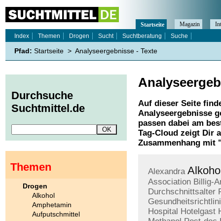
Magazin
In
Startseite
Index
Themen
Drogen
Sucht
Suchtberatung
Suche
Pfad:
Startseite
>
Analyseergebnisse - Texte
Analyseergeb
Durchsuche
Auf dieser Seite find
Suchtmittel.de
Analyseergebnisse
ge
passen dabei am best
Tag-Cloud zeigt Dir 
Zusammenhang mit 
Themen
Alkoho
Alexandra
Association
Billig-
Drogen
Durchschnittsalter
Alkohol
Gesundheitsrichtlin
Amphetamin
Hospital
Hotelgast
Aufputschmittel