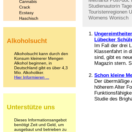
Methanol
Post-doc
Cannabis
Studienautorin
Tag
Crack
Touristenregionen
U
Ecstasy
Womens
Wonisch
Haschisch
Heroin
Ibogain
Ungereimtheiten
Koffein
Lübecker Schül
Alkoholsucht
Kokain
Im Fall der drei 
Lachgas
Klassenfahrt in 
LSD
Alkoholsucht kann durch den
sind, gibt es ne
Marihuana
Konsum kleinerer Mengen
Magazin stern. So
Alkohol beginnen, in
Medikamente
Deutschland gibt es über 4,3
Meskalin
Mio. Alkoholiker.
Metamphetamin
Schon kleine M
Hier Informieren ...
Methadon
Der übermäßige 
Morphin
höherem Alter Fo
Muskatnuss
Funktionsfähigke
Nikotin
Studie des Brigh
Opium
Unterstütze uns
Pilze
Poppers
Psychopharmaka
Dieses Informationsangebot
benötigt Zeit und Geld, um
Schlafmittel
ausgebaut und betrieben zu
Schmerzmittel