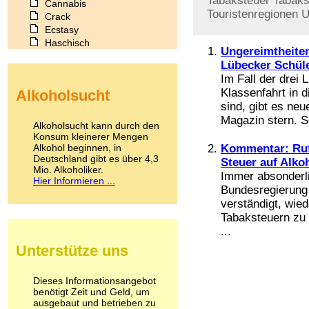
Tabaksteuer
Tabaks
Cannabis
Touristenregionen
U
Crack
Ecstasy
Haschisch
Ungereimtheiten
Heroin
Lübecker Schül
Ibogain
Im Fall der drei 
Koffein
Klassenfahrt in 
Alkoholsucht
Kokain
sind, gibt es ne
Lachgas
Magazin stern. So
LSD
Alkoholsucht kann durch den
Marihuana
Konsum kleinerer Mengen
Alkohol beginnen, in
Medikamente
Kommentar: Ruf
Deutschland gibt es über 4,3
Meskalin
Steuer auf Alko
Mio. Alkoholiker.
Metamphetamin
Immer absonderli
Hier Informieren ...
Methadon
Bundesregierung 
Morphin
verständigt, wie
Muskatnuss
Tabaksteuern zu 
Nikotin
...
Opium
Unterstütze uns
Pilze
Poppers
Psychopharmaka
Dieses Informationsangebot
benötigt Zeit und Geld, um
Schlafmittel
ausgebaut und betrieben zu
Schmerzmittel