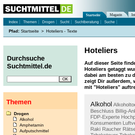
Magazin
In
Startseite
Index
Themen
Drogen
Sucht
Suchtberatung
Suche
Pfad:
Startseite
>
Hoteliers - Texte
Hoteliers
Durchsuche
Auf dieser Seite find
Suchtmittel.de
Hoteliers
getaggt wur
dabei am besten zu d
zeigt Dir außerdem,
mit "
Hoteliers
" auftr
Themen
Alkohol
Alkoholto
Beschluss
Billig-A
Drogen
FDP-Experte
Hochp
Alkohol
Konsumenten
Luft
Amphetamin
Raki
Raucher
Rätse
Aufputschmittel