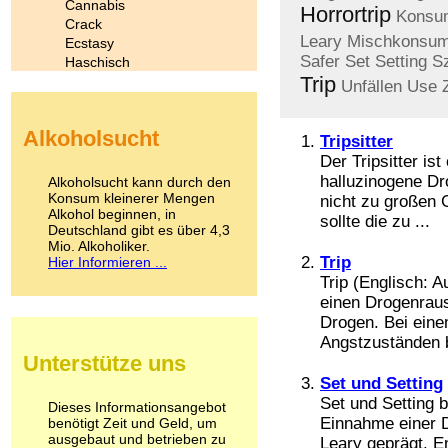
Cannabis
Horrortrip
Konsu
Crack
Leary
Mischkonsu
Ecstasy
Safer
Set
Setting
S
Haschisch
Trip
Heroin
Unfällen
Use
Ibogain
Koffein
Alkoholsucht
Kokain
Tripsitter
Lachgas
Der Tripsitter ist
LSD
halluzinogene Dr
Alkoholsucht kann durch den
Marihuana
Konsum kleinerer Mengen
nicht zu großen G
Alkohol beginnen, in
Medikamente
sollte die zu ...
Deutschland gibt es über 4,3
Meskalin
Mio. Alkoholiker.
Metamphetamin
Trip
Hier Informieren ...
Methadon
Trip (Englisch: A
Morphin
einen Drogenraus
Muskatnuss
Drogen. Bei eine
Nikotin
Angstzuständen b
Opium
Unterstütze uns
Pilze
Set und Setting
Poppers
Set und Setting
Psychopharmaka
Dieses Informationsangebot
Einnahme einer D
benötigt Zeit und Geld, um
Schlafmittel
ausgebaut und betrieben zu
Schmerzmittel
Leary geprägt. 