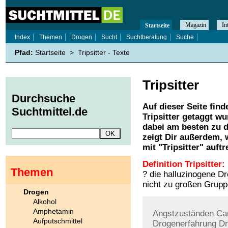
Magazin
In
Startseite
Index
Themen
Drogen
Sucht
Suchtberatung
Suche
Pfad:
Startseite
>
Tripsitter - Texte
Tripsitter
Durchsuche
Auf dieser Seite find
Suchtmittel.de
Tripsitter
getaggt wur
dabei am besten zu d
zeigt Dir außerdem,
mit "
Tripsitter
" auftr
Definition Tripsitter:
Themen
? die halluzinogene D
nicht zu großen Gruppe
Drogen
Alkohol
Amphetamin
Angstzuständen
Ca
Aufputschmittel
Drogenerfahrung
D