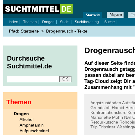
Magazin
In
Startseite
Index
Themen
Drogen
Sucht
Suchtberatung
Suche
Pfad:
Startseite
>
Drogenrausch - Texte
Drogenrausc
Durchsuche
Auf dieser Seite find
Suchtmittel.de
Drogenrausch
getagg
passen dabei am best
Tag-Cloud zeigt Dir 
Zusammenhang mit 
Themen
Angstzuständen
Aufstä
Grundstoff
Hamid
Hero
Konfrontationskurs
Ko
Drogen
Marionette
Mohn
NATO
Alkohol
Retourkutsche
Rohopi
Amphetamin
Trip
Tripsitter
Washingt
Aufputschmittel