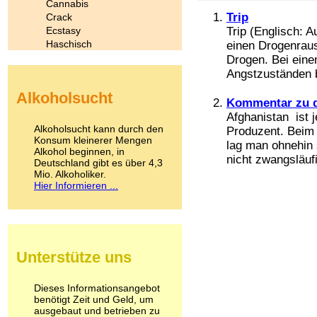
Cannabis
Trip
Crack
Ecstasy
Trip (Englisch: A
Haschisch
einen Drogenraus
Heroin
Drogen. Bei eine
Ibogain
Angstzuständen b
Koffein
Alkoholsucht
Kokain
Kommentar zu d
Lachgas
Afghanistan ist 
LSD
Alkoholsucht kann durch den
Produzent. Beim 
Marihuana
Konsum kleinerer Mengen
lag man ohnehin 
Alkohol beginnen, in
Medikamente
nicht zwangsläuf
Deutschland gibt es über 4,3
Meskalin
Mio. Alkoholiker.
Metamphetamin
Hier Informieren ...
Methadon
Morphin
Muskatnuss
Nikotin
Opium
Unterstütze uns
Pilze
Poppers
Psychopharmaka
Dieses Informationsangebot
benötigt Zeit und Geld, um
Schlafmittel
ausgebaut und betrieben zu
Schmerzmittel