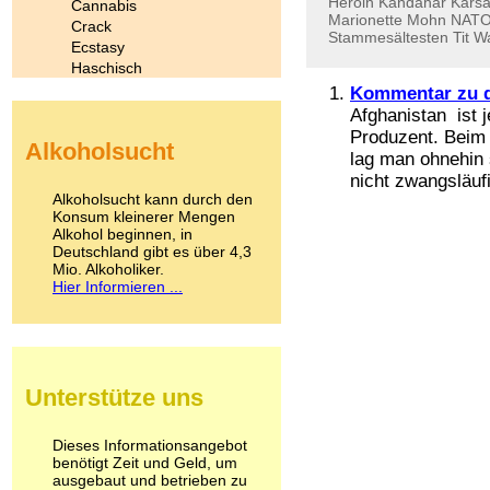
Heroin
Kandahar
Karsa
Cannabis
Marionette
Mohn
NATO
Crack
Stammesältesten
Tit
Wa
Ecstasy
Haschisch
Heroin
Kommentar zu d
Ibogain
Afghanistan ist 
Koffein
Produzent. Beim 
Alkoholsucht
Kokain
lag man ohnehin 
Lachgas
nicht zwangsläuf
LSD
Alkoholsucht kann durch den
Marihuana
Konsum kleinerer Mengen
Alkohol beginnen, in
Medikamente
Deutschland gibt es über 4,3
Meskalin
Mio. Alkoholiker.
Metamphetamin
Hier Informieren ...
Methadon
Morphin
Muskatnuss
Nikotin
Opium
Unterstütze uns
Pilze
Poppers
Psychopharmaka
Dieses Informationsangebot
benötigt Zeit und Geld, um
Schlafmittel
ausgebaut und betrieben zu
Schmerzmittel