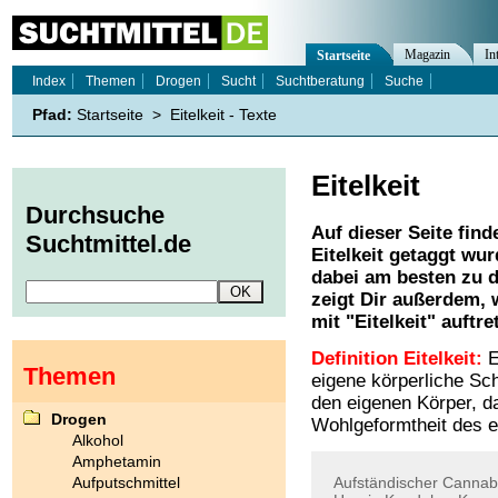
Magazin
In
Startseite
Index
Themen
Drogen
Sucht
Suchtberatung
Suche
Pfad:
Startseite
>
Eitelkeit - Texte
Eitelkeit
Durchsuche
Auf dieser Seite find
Suchtmittel.de
Eitelkeit
getaggt wurd
dabei am besten zu d
zeigt Dir außerdem,
mit "
Eitelkeit
" auftre
Definition Eitelkeit:
E
Themen
eigene körperliche Sch
den eigenen Körper, da
Drogen
Wohlgeformtheit des e
Alkohol
Amphetamin
Aufputschmittel
Aufständischer
Cannab