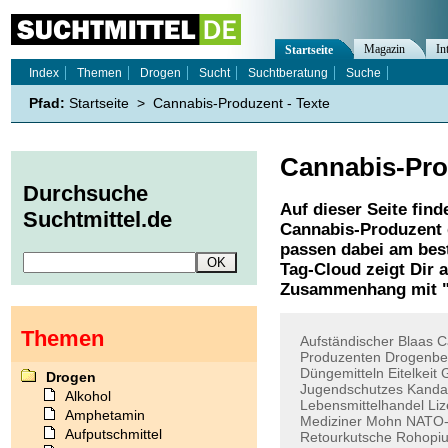
Magazin
In
Startseite
Index
Themen
Drogen
Sucht
Suchtberatung
Suche
Pfad:
Startseite
>
Cannabis-Produzent - Texte
Cannabis-Pro
Durchsuche
Auf dieser Seite find
Suchtmittel.de
Cannabis-Produzent
passen dabei am best
Tag-Cloud zeigt Dir 
Zusammenhang mit 
Themen
Aufständischer
Blaas
C
Produzenten
Drogenbe
Düngemitteln
Eitelkeit
G
Drogen
Jugendschutzes
Kanda
Alkohol
Lebensmittelhandel
Li
Amphetamin
Mediziner
Mohn
NATO-
Aufputschmittel
Retourkutsche
Rohopi