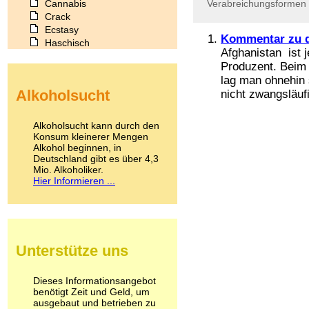
Cannabis
Verabreichungsformen
Crack
Ecstasy
Kommentar zu d
Haschisch
Afghanistan ist 
Heroin
Produzent. Beim 
Ibogain
lag man ohnehin 
Koffein
Alkoholsucht
nicht zwangsläuf
Kokain
Lachgas
LSD
Alkoholsucht kann durch den
Marihuana
Konsum kleinerer Mengen
Alkohol beginnen, in
Medikamente
Deutschland gibt es über 4,3
Meskalin
Mio. Alkoholiker.
Metamphetamin
Hier Informieren ...
Methadon
Morphin
Muskatnuss
Nikotin
Opium
Unterstütze uns
Pilze
Poppers
Psychopharmaka
Dieses Informationsangebot
benötigt Zeit und Geld, um
Schlafmittel
ausgebaut und betrieben zu
Schmerzmittel