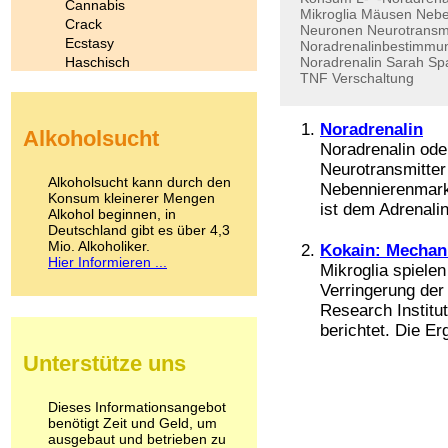
Cannabis
Mikroglia
Mäusen
Nebe
Crack
Neuronen
Neurotransmi
Ecstasy
Noradrenalinbestimmu
Haschisch
Noradrenalin
Sarah
Spa
TNF
Verschaltung
Heroin
Ibogain
Koffein
Noradrenalin
Alkoholsucht
Kokain
Noradrenalin oder
Lachgas
Neurotransmitter
LSD
Alkoholsucht kann durch den
Nebennierenmark
Marihuana
Konsum kleinerer Mengen
ist dem Adrenalin
Alkohol beginnen, in
Medikamente
Deutschland gibt es über 4,3
Meskalin
Mio. Alkoholiker.
Kokain: Mechan
Metamphetamin
Hier Informieren ...
Mikroglia spielen
Methadon
Verringerung der
Morphin
Muskatnuss
Research Institu
Nikotin
berichtet. Die Er
Opium
Unterstütze uns
Pilze
Poppers
Psychopharmaka
Dieses Informationsangebot
benötigt Zeit und Geld, um
Schlafmittel
ausgebaut und betrieben zu
Schmerzmittel