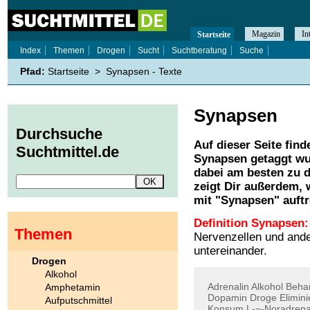
Magazin
In
Startseite
Index
Themen
Drogen
Sucht
Suchtberatung
Suche
Pfad:
Startseite
>
Synapsen - Texte
Synapsen
Durchsuche
Auf dieser Seite find
Suchtmittel.de
Synapsen
getaggt wu
dabei am besten zu d
zeigt Dir außerdem,
mit "
Synapsen
" auft
Definition Synapsen:
Themen
Nervenzellen und ande
untereinander.
Drogen
Alkohol
Adrenalin
Alkohol
Beha
Amphetamin
Dopamin
Droge
Elimin
Aufputschmittel
Konsum
L-−-Noradrena