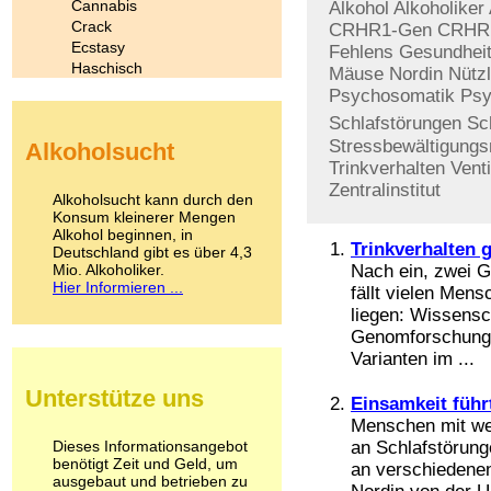
Cannabis
Alkohol
Alkoholiker
Crack
CRHR1-Gen
CRHR1
Ecstasy
Fehlens
Gesundhei
Haschisch
Mäuse
Nordin
Nützl
Heroin
Psychosomatik
Psy
Ibogain
Schlafstörungen
Sc
Koffein
Stressbewältigungs
Alkoholsucht
Kokain
Trinkverhalten
Venti
Lachgas
Zentralinstitut
LSD
Alkoholsucht kann durch den
Marihuana
Konsum kleinerer Mengen
Alkohol beginnen, in
Medikamente
Trinkverhalten 
Deutschland gibt es über 4,3
Meskalin
Mio. Alkoholiker.
Nach ein, zwei G
Metamphetamin
Hier Informieren ...
fällt vielen Men
Methadon
liegen: Wissensc
Morphin
Genomforschungs
Muskatnuss
Varianten im ...
Nikotin
Opium
Unterstütze uns
Pilze
Einsamkeit füh
Poppers
Menschen mit wen
Psychopharmaka
Dieses Informationsangebot
an Schlafstörung
benötigt Zeit und Geld, um
Schlafmittel
an verschiedenen
ausgebaut und betrieben zu
Schmerzmittel