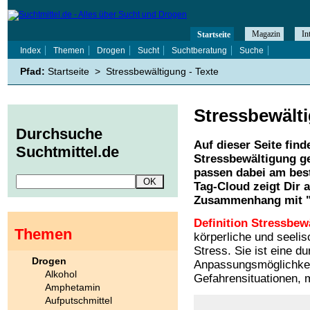
Magazin
In
Startseite
Index
Themen
Drogen
Sucht
Suchtberatung
Suche
Pfad:
Startseite
>
Stressbewältigung - Texte
Stressbewält
Durchsuche
Auf dieser Seite find
Suchtmittel.de
Stressbewältigung
ge
passen dabei am best
Tag-Cloud zeigt Dir 
Zusammenhang mit 
Definition Stressbew
Themen
körperliche und seeli
Stress. Sie ist eine d
Drogen
Anpassungsmöglichkei
Alkohol
Gefahrensituationen, m
Amphetamin
Aufputschmittel