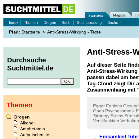
Magazin
In
Startseite
Index
Themen
Drogen
Sucht
Suchtberatung
Suche
Pfad:
Startseite
>
Anti-Stress-Wirkung - Texte
Anti-Stress-
Durchsuche
Auf dieser Seite find
Suchtmittel.de
Anti-Stress-Wirkung
passen dabei am best
Tag-Cloud zeigt Dir 
Zusammenhang mit 
Themen
Egger
Fehlens
Gesundh
Open
Psychosomatik
P
Strategy
Stress
Stress
Drogen
Ventilfunktion
Verhalte
Alkohol
Amphetamin
Aufputschmittel
Einsamkeit füh