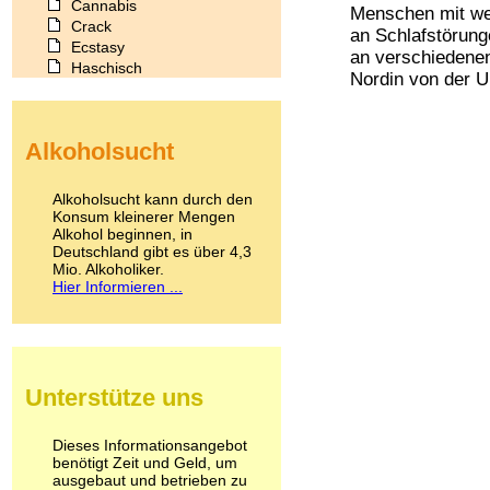
Cannabis
Menschen mit wen
Crack
an Schlafstörung
Ecstasy
an verschiedenen
Haschisch
Nordin von der U
Heroin
Ibogain
Koffein
Alkoholsucht
Kokain
Lachgas
LSD
Alkoholsucht kann durch den
Marihuana
Konsum kleinerer Mengen
Alkohol beginnen, in
Medikamente
Deutschland gibt es über 4,3
Meskalin
Mio. Alkoholiker.
Metamphetamin
Hier Informieren ...
Methadon
Morphin
Muskatnuss
Nikotin
Opium
Unterstütze uns
Pilze
Poppers
Psychopharmaka
Dieses Informationsangebot
benötigt Zeit und Geld, um
Schlafmittel
ausgebaut und betrieben zu
Schmerzmittel