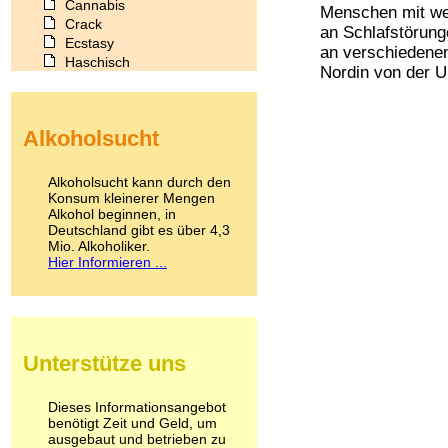
Cannabis
Menschen mit wen
Crack
an Schlafstörung
Ecstasy
an verschiedenen
Haschisch
Nordin von der U
Heroin
Ibogain
Koffein
Alkoholsucht
Kokain
Lachgas
LSD
Alkoholsucht kann durch den
Marihuana
Konsum kleinerer Mengen
Alkohol beginnen, in
Medikamente
Deutschland gibt es über 4,3
Meskalin
Mio. Alkoholiker.
Metamphetamin
Hier Informieren ...
Methadon
Morphin
Muskatnuss
Nikotin
Opium
Unterstütze uns
Pilze
Poppers
Psychopharmaka
Dieses Informationsangebot
benötigt Zeit und Geld, um
Schlafmittel
ausgebaut und betrieben zu
Schmerzmittel