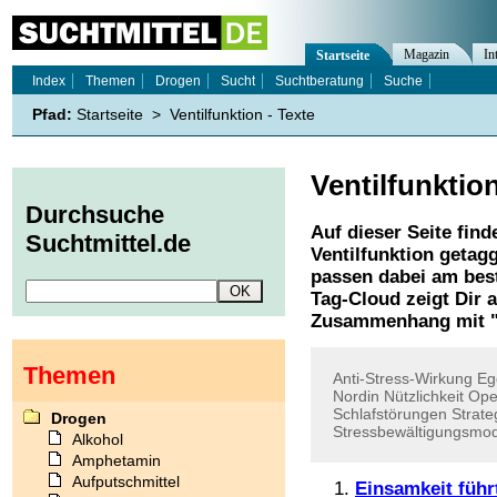
Magazin
In
Startseite
Index
Themen
Drogen
Sucht
Suchtberatung
Suche
Pfad:
Startseite
>
Ventilfunktion - Texte
Ventilfunktio
Durchsuche
Auf dieser Seite find
Suchtmittel.de
Ventilfunktion
getagg
passen dabei am best
Tag-Cloud zeigt Dir 
Zusammenhang mit 
Themen
Anti-Stress-Wirkung
Eg
Nordin
Nützlichkeit
Op
Schlafstörungen
Strate
Drogen
Stressbewältigungsmod
Alkohol
Amphetamin
Aufputschmittel
Einsamkeit füh