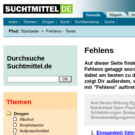
Magazin
In
Startseite
Index
Themen
Drogen
Sucht
Suchtberatung
Suche
Pfad:
Startseite
>
Fehlens - Texte
Fehlens
Durchsuche
Auf dieser Seite find
Suchtmittel.de
Fehlens
getaggt wurd
dabei am besten zu d
zeigt Dir außerdem,
mit "
Fehlens
" auftre
Themen
Anti-Stress-Wirkung
Eg
Nützlichkeit
Open
Psyc
Schlafstörungen
Strate
Drogen
Stressbewältigungsmod
Alkohol
Amphetamin
Aufputschmittel
Einsamkeit füh