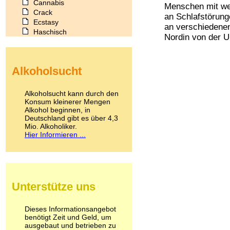
Cannabis
Menschen mit wen
Crack
an Schlafstörung
Ecstasy
an verschiedenen
Haschisch
Nordin von der U
Heroin
Ibogain
Koffein
Alkoholsucht
Kokain
Lachgas
LSD
Alkoholsucht kann durch den
Marihuana
Konsum kleinerer Mengen
Alkohol beginnen, in
Medikamente
Deutschland gibt es über 4,3
Meskalin
Mio. Alkoholiker.
Metamphetamin
Hier Informieren ...
Methadon
Morphin
Muskatnuss
Nikotin
Opium
Unterstütze uns
Pilze
Poppers
Psychopharmaka
Dieses Informationsangebot
benötigt Zeit und Geld, um
Schlafmittel
ausgebaut und betrieben zu
Schmerzmittel