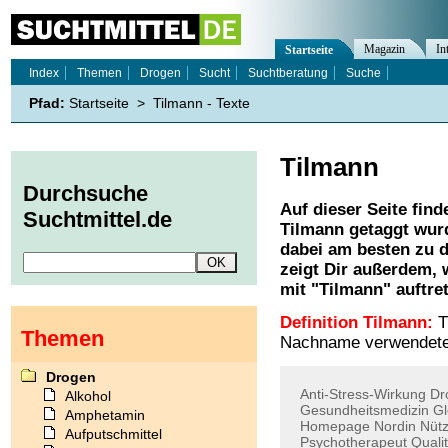
Magazin
In
Startseite
Index
Themen
Drogen
Sucht
Suchtberatung
Suche
Pfad:
Startseite
>
Tilmann - Texte
Tilmann
Durchsuche
Auf dieser Seite find
Suchtmittel.de
Tilmann
getaggt wurd
dabei am besten zu d
zeigt Dir außerdem,
mit "
Tilmann
" auftre
Definition Tilmann:
Ti
Themen
Nachname verwendete
Drogen
Anti-Stress-Wirkung
Dr
Alkohol
Gesundheitsmedizin
Gl
Amphetamin
Homepage
Nordin
Nütz
Aufputschmittel
Psychotherapeut
Qualit