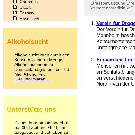
Cannabis
Stressbewältigung
Stre
Crack
Verhaltensmedizin
VfD
Ecstasy
Haschisch
Verein für Droge
Heroin
Der Verein für Dr
Ibogain
Mannheim beschäf
Koffein
Alkoholsucht
Konsumentenschut
Kokain
umfangreiche Mate
Lachgas
LSD
Alkoholsucht kann durch den
Marihuana
Einsamkeit füh
Konsum kleinerer Mengen
Alkohol beginnen, in
Medikamente
Menschen mit wen
Deutschland gibt es über 4,3
Meskalin
an Schlafstörung
Mio. Alkoholiker.
Metamphetamin
an verschiedenen
Hier Informieren ...
Methadon
Nordin von der U
Morphin
Muskatnuss
Nikotin
Opium
Unterstütze uns
Pilze
Poppers
Psychopharmaka
Dieses Informationsangebot
benötigt Zeit und Geld, um
Schlafmittel
ausgebaut und betrieben zu
Schmerzmittel