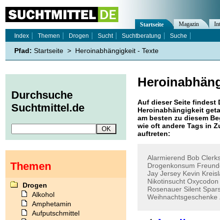
Magazin
In
Startseite
Index
Themen
Drogen
Sucht
Suchtberatung
Suche
Pfad:
Startseite
>
Heroinabhängigkeit - Texte
Heroinabhäng
Durchsuche
Auf dieser Seite findest 
Suchtmittel.de
Heroinabhängigkeit
geta
am besten zu diesem Beg
wie oft andere Tags in
auftreten:
Alarmierend
Bob
Clerk
Themen
Drogenkonsum
Freund
Jay
Jersey
Kevin
Kreisl
Nikotinsucht
Oxycodon
Drogen
Rosenauer
Silent
Spar
Alkohol
Weihnachtsgeschenke
Amphetamin
Aufputschmittel