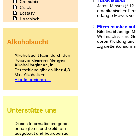
Jason Mewes
Cannabis
Jason Mewes (* 12. 
Crack
amerikanischer Fer
Ecstasy
erlangte Mewes vor a
Haschisch
Heroin
Eltern rauchen auf
Ibogain
Nikotinabhängige Mü
Koffein
Weihnachts- und Ge
Alkoholsucht
deren Kleidung und 
Kokain
Zigarettenkonsum si
Lachgas
LSD
Alkoholsucht kann durch den
Marihuana
Konsum kleinerer Mengen
Alkohol beginnen, in
Medikamente
Deutschland gibt es über 4,3
Meskalin
Mio. Alkoholiker.
Metamphetamin
Hier Informieren ...
Methadon
Morphin
Muskatnuss
Nikotin
Opium
Unterstütze uns
Pilze
Poppers
Psychopharmaka
Dieses Informationsangebot
benötigt Zeit und Geld, um
Schlafmittel
ausgebaut und betrieben zu
Schmerzmittel