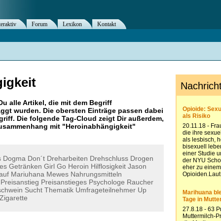
teraktiv
Forum
Lexikon
Kontakt
igkeit
Du alle Artikel, die mit dem Begriff
ggt wurden. Die obersten Einträge passen dabei
riff. Die folgende Tag-Cloud zeigt Dir außerdem,
 Zusammenhang mit "
Heroinabhängigkeit
"
s
Dogma
Don´t
Dreharbeiten
Drehschluss
Drogen
es
Getränken
Girl
Go
Heroin
Hilflosigkeit
Jason
auf
Mariuhana
Mewes
Nahrungsmitteln
Preisanstieg
Preisanstieges
Psychologe
Raucher
schwein
Sucht
Thematik
Umfrageteilnehmer
Up
Zigarette