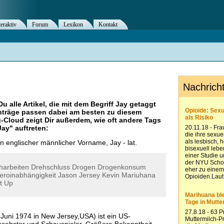
teraktiv
Forum
Lexikon
Kontakt
Du alle Artikel, die mit dem Begriff
Jay
getaggt
nträge passen dabei am besten zu diesem
g-Cloud zeigt Dir außerdem, wie oft andere Tags
Jay
" auftreten:
ein englischer männlicher Vorname, Jay - lat.
harbeiten
Drehschluss
Drogen
Drogenkonsum
eroinabhängigkeit
Jason
Jersey
Kevin
Mariuhana
t
Up
Juni 1974 in New Jersey,USA) ist ein US-
nsehstar und Schauspieler. Größere Bekanntheit