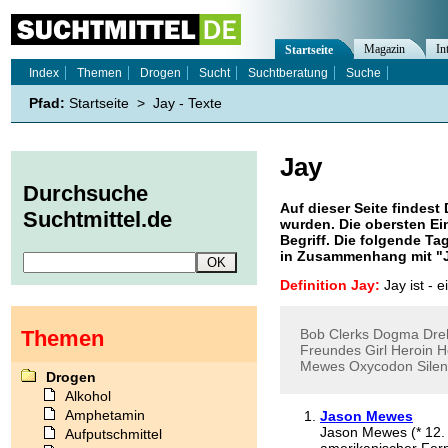
Magazin
In
Startseite
Index
Themen
Drogen
Sucht
Suchtberatung
Suche
Pfad:
Startseite
>
Jay - Texte
Jay
Durchsuche
Auf dieser Seite findest 
Suchtmittel.de
wurden. Die obersten Ei
Begriff. Die folgende Ta
in Zusammenhang mit "
Definition Jay:
Jay ist - 
Themen
Bob
Clerks
Dogma
Dre
Freundes
Girl
Heroin
H
Mewes
Oxycodon
Silen
Drogen
Alkohol
Amphetamin
Jason Mewes
Jason Mewes (* 12. 
Aufputschmittel
amerikanischer Fer