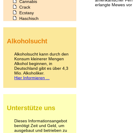
Cannabis
erlangte Mewes vor a
Crack
Ecstasy
Haschisch
Heroin
Ibogain
Koffein
Alkoholsucht
Kokain
Lachgas
LSD
Alkoholsucht kann durch den
Marihuana
Konsum kleinerer Mengen
Alkohol beginnen, in
Medikamente
Deutschland gibt es über 4,3
Meskalin
Mio. Alkoholiker.
Metamphetamin
Hier Informieren ...
Methadon
Morphin
Muskatnuss
Nikotin
Opium
Unterstütze uns
Pilze
Poppers
Psychopharmaka
Dieses Informationsangebot
benötigt Zeit und Geld, um
Schlafmittel
ausgebaut und betrieben zu
Schmerzmittel