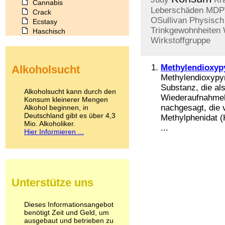
Cannabis
Leberschäden
MDP
Crack
OSullivan
Physisch
Ecstasy
Trinkgewohnheiten
Haschisch
Wirkstoffgruppe
Heroin
Ibogain
Koffein
Methylendioxyp
Alkoholsucht
Kokain
Methylendioxypy
Lachgas
Substanz, die al
LSD
Alkoholsucht kann durch den
Wiederaufnahmeh
Marihuana
Konsum kleinerer Mengen
nachgesagt, die v
Alkohol beginnen, in
Medikamente
Deutschland gibt es über 4,3
Meskalin
Methylphenidat (
Mio. Alkoholiker.
Metamphetamin
...
Hier Informieren ...
Methadon
Morphin
Muskatnuss
Nikotin
Opium
Unterstütze uns
Pilze
Poppers
Psychopharmaka
Dieses Informationsangebot
benötigt Zeit und Geld, um
Schlafmittel
ausgebaut und betrieben zu
Schmerzmittel