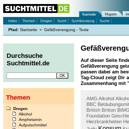
Magazin
In
Startseite
Index
Themen
Drogen
Sucht
Suchtberatung
Suche
Pfad:
Startseite
>
Gefäßverengung - Texte
Gefäßvereng
Durchsuche
Auf dieser Seite find
Suchtmittel.de
Gefäßverengung
geta
passen dabei am best
Tag-Cloud zeigt Dir 
Zusammenhang mit 
Themen
AMG
Alkohol
Alkoh
BBC
Betäubungsmit
Drogen
British
Britton
BtM
Alkohol
Foundation
Geschle
Amphetamin
Herzkrankheiten
He
Aufputschmittel
Konsum
Judy
Kr