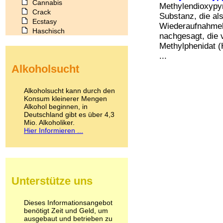
Cannabis
Methylendioxypy
Crack
Substanz, die al
Ecstasy
Wiederaufnahmeh
Haschisch
nachgesagt, die v
Heroin
Methylphenidat (
Ibogain
...
Koffein
Alkoholsucht
Kokain
Lachgas
LSD
Alkoholsucht kann durch den
Marihuana
Konsum kleinerer Mengen
Alkohol beginnen, in
Medikamente
Deutschland gibt es über 4,3
Meskalin
Mio. Alkoholiker.
Metamphetamin
Hier Informieren ...
Methadon
Morphin
Muskatnuss
Nikotin
Opium
Unterstütze uns
Pilze
Poppers
Psychopharmaka
Dieses Informationsangebot
benötigt Zeit und Geld, um
Schlafmittel
ausgebaut und betrieben zu
Schmerzmittel