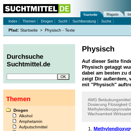
Magazin
In
Startseite
Index
Themen
Drogen
Sucht
Suchtberatung
Suche
Pfad:
Startseite
>
Physisch - Texte
Physisch
Durchsuche
Auf dieser Seite find
Suchtmittel.de
Physisch
getaggt wur
dabei am besten zu d
zeigt Dir außerdem,
mit "
Physisch
" auftr
Themen
AMG
Betäubungsmittel
Dosierung
Flüssigkeit
G
Methylendioxypyrovale
Drogen
Wachsamkeit
Wirksamk
Alkohol
Amphetamin
Aufputschmittel
Methylendioxyp