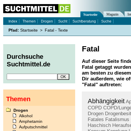
Magazin
In
Startseite
Index
Themen
Drogen
Sucht
Suchtberatung
Suche
Pfad:
Startseite
>
Fatal - Texte
Fatal
Durchsuche
Auf dieser Seite find
Suchtmittel.de
Fatal
getaggt wurden.
am besten zu diesem 
Dir außerdem, wie o
"
Fatal
" auftreten:
Themen
Abhängigkeit
Ap
COPD
COPD/Lung
Drogen
Drogen
Drogenbesi
Alkohol
Fatales
Fatalismus
Amphetamin
Haschisch
Heraufs
Aufputschmittel