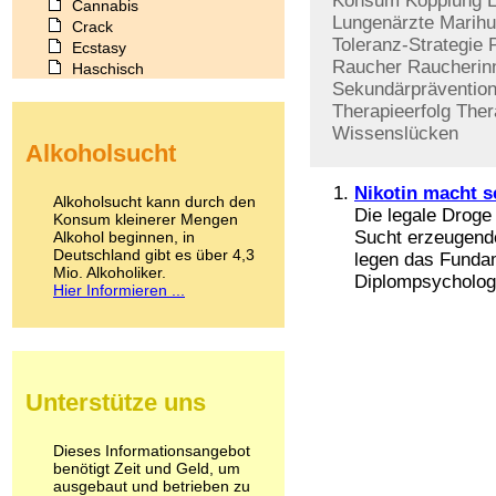
Konsum
Kopplung
Cannabis
Lungenärzte
Marih
Crack
Toleranz-Strategie
Ecstasy
Raucher
Raucherin
Haschisch
Sekundärpräventio
Heroin
Therapieerfolg
Ther
Ibogain
Koffein
Wissenslücken
Alkoholsucht
Kokain
Lachgas
Nikotin macht s
LSD
Alkoholsucht kann durch den
Die legale Droge
Marihuana
Konsum kleinerer Mengen
Sucht erzeugend
Alkohol beginnen, in
Medikamente
Deutschland gibt es über 4,3
Meskalin
legen das Fundam
Mio. Alkoholiker.
Metamphetamin
Diplompsychologe
Hier Informieren ...
Methadon
Morphin
Muskatnuss
Nikotin
Opium
Unterstütze uns
Pilze
Poppers
Psychopharmaka
Dieses Informationsangebot
benötigt Zeit und Geld, um
Schlafmittel
ausgebaut und betrieben zu
Schmerzmittel