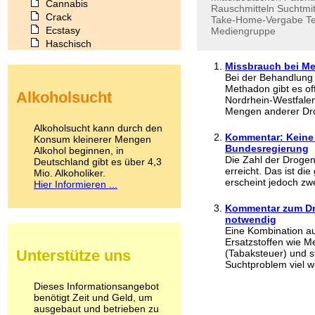
Cannabis
Rauschmitteln
Suchtmit
Crack
Take-Home-Vergabe
T
Ecstasy
Mediengruppe
Haschisch
Heroin
Missbrauch bei M
Ibogain
Bei der Behandlung
Koffein
Methadon gibt es of
Alkoholsucht
Kokain
Nordrhein-Westfalen
Lachgas
Mengen anderer Dro
LSD
Alkoholsucht kann durch den
Marihuana
Kommentar: Keine
Konsum kleinerer Mengen
Bundesregierung
Alkohol beginnen, in
Medikamente
Die Zahl der Drogen
Deutschland gibt es über 4,3
Meskalin
erreicht. Das ist di
Mio. Alkoholiker.
Metamphetamin
erscheint jedoch zwe
Hier Informieren ...
Methadon
Morphin
Kommentar zum Dro
Muskatnuss
notwendig
Nikotin
Eine Kombination a
Ersatzstoffen wie M
Opium
Unterstütze uns
(Tabaksteuer) und s
Pilze
Suchtproblem viel w
Poppers
Psychopharmaka
Dieses Informationsangebot
benötigt Zeit und Geld, um
Schlafmittel
ausgebaut und betrieben zu
Schmerzmittel