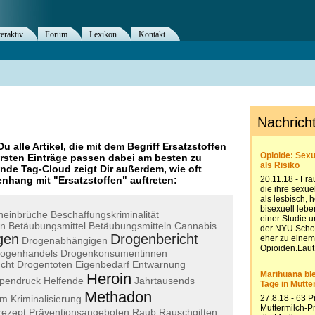
teraktiv
Forum
Lexikon
Kontakt
Du alle Artikel, die mit dem Begriff
Ersatzstoffen
rsten Einträge passen dabei am besten zu
ende Tag-Cloud zeigt Dir außerdem, wie oft
nhang mit "
Ersatzstoffen
" auftreten:
neinbrüche
Beschaffungskriminalität
on
Betäubungsmittel
Betäubungsmitteln
Cannabis
gen
Drogenbericht
Drogenabhängigen
ogenhandels
Drogenkonsumentinnen
cht
Drogentoten
Eigenbedarf
Entwarnung
Heroin
pendruck
Helfende
Jahrtausends
Methadon
um
Kriminalisierung
rezept
Präventionsangeboten
Raub
Rauschgiften