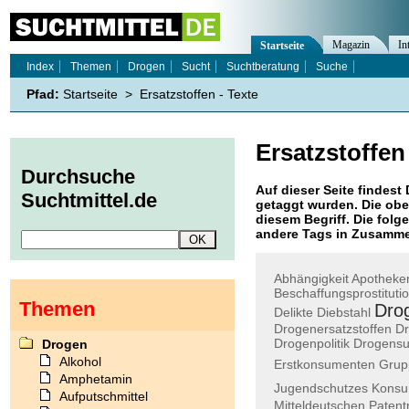
Magazin
In
Startseite
Index
Themen
Drogen
Sucht
Suchtberatung
Suche
Pfad:
Startseite
>
Ersatzstoffen - Texte
Ersatzstoffen
Durchsuche
Auf dieser Seite findest 
Suchtmittel.de
getaggt wurden. Die obe
diesem Begriff. Die folg
andere Tags in Zusamme
Abhängigkeit
Apotheke
Beschaffungsprostituti
Themen
Dro
Delikte
Diebstahl
Drogenersatzstoffen
Dr
Drogenpolitik
Drogensu
Drogen
Alkohol
Erstkonsumenten
Grup
Amphetamin
Jugendschutzes
Kons
Aufputschmittel
Mitteldeutschen
Patent