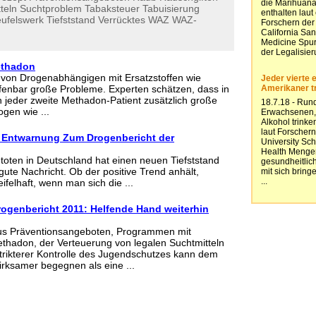
teln
Suchtproblem
Tabaksteuer
Tabuisierung
eufelswerk
Tiefststand
Verrücktes
WAZ
WAZ-
ethadon
 von Drogenabhängigen mit Ersatzstoffen wie
fenbar große Probleme. Experten schätzen, dass in
 jeder zweite Methadon-Patient zusätzlich große
gen wie ...
 Entwarnung Zum Drogenbericht der
toten in Deutschland hat einen neuen Tiefststand
e gute Nachricht. Ob der positive Trend anhält,
ifelhaft, wenn man sich die ...
genbericht 2011: Helfende Hand weiterhin
us Präventionsangeboten, Programmen mit
ethadon, der Verteuerung von legalen Suchtmitteln
trikterer Kontrolle des Jugendschutzes kann dem
irksamer begegnen als eine ...