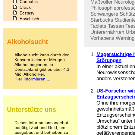
Cannabis
Maßvoller
Neurolog
Crack
Philosophieprofess
Ecstasy
Schwangere
Schüt
Haschisch
Starbucks
Studient
Heroin
Tablets
Tassen
Tee
Ibogain
Unterernährten
Urb
Koffein
Vorhabens
Werning
Alkoholsucht
Kokain
Lachgas
LSD
Magersüchtige 
Alkoholsucht kann durch den
Marihuana
Konsum kleinerer Mengen
Störungen
Alkohol beginnen, in
Medikamente
In einer aktuell
Deutschland gibt es über 4,3
Meskalin
Neurowissenscha
Mio. Alkoholiker.
Metamphetamin
anders verstehen
Hier Informieren ...
Methadon
Morphin
US-Forscher wie
Muskatnuss
Entzugserschei
Nikotin
Ohne ihre morgen
Opium
Unterstütze uns
gewohnheitsmäßig
Pilze
Entzugserscheinu
Poppers
Umschau" unter 
Psychopharmaka
Dieses Informationsangebot
plötzlichem Entz
benötigt Zeit und Geld, um
Schlafmittel
ausgebaut und betrieben zu
gefäßverengende 
Schmerzmittel