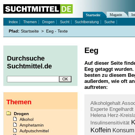
Magazin
In
Startseite
Index
Themen
Drogen
Sucht
Suchtberatung
Suche
Pfad:
Startseite
>
Eeg - Texte
Eeg
Durchsuche
Auf dieser Seite find
Suchtmittel.de
Eeg
getaggt wurden. 
besten zu diesem Beg
außerdem, wie oft a
auftreten:
Themen
Alkoholgehalt
Assoc
Experte
Engelhardt
Drogen
Helena
Herz-Kreisl
Alkohol
K
Insulinsensitivität
Amphetamin
Koffein
Konsum
Aufputschmittel