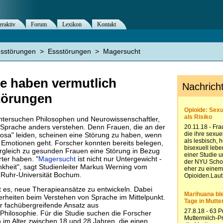
eraktiv
Forum
Lexikon
Kontakt
nsstörungen
>
Essstörungen
>
Magersucht
e haben vermutlich
törungen
 untersuchen Philosophen und Neurowissenschaftler,
Sprache anders verstehen. Denn Frauen, die an der
osa" leiden, scheinen eine Störung zu haben, wenn
Emotionen geht. Forscher konnten bereits belegen,
rgleich zu gesunden Frauen eine Störung in Bezug
ter haben. "
Magersucht
ist nicht nur Untergewicht -
nkheit", sagt Studienleiter Markus Werning vom
er Ruhr-Universität Bochum.
st es, neue Therapieansätze zu entwickeln. Dabei
rheiten beim Verstehen von Sprache im Mittelpunkt.
r fachübergreifende Ansatz aus
hilosophie. Für die Studie suchen die Forscher
 im Alter zwischen 18 und 28 Jahren, die einen