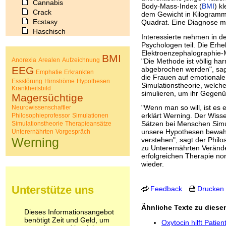
Cannabis
Body-Mass-Index (
BMI
) k
Crack
dem Gewicht in Kilogramm 
Ecstasy
Quadrat. Eine Diagnose mu
Haschisch
Interessierte nehmen in d
Heroin
Psychologen teil. Die Erh
Ibogain
Elektroenzephalographie-
BMI
Koffein
Anorexia
Arealen
Aufzeichnung
"Die Methode ist völlig h
EEG
abgebrochen werden", sag
Kokain
Emphatie
Erkrankten
die Frauen auf emotionale 
Lachgas
Essstörung
Hirnströme
Hypothesen
Simulationstheorie, welc
Krankheitsbild
LSD
simulieren, um ihr Gegen
Magersüchtige
Marihuana
"Wenn man so will, ist es 
Neurowissenschaftler
Medikamente
erklärt Werning. Der Wiss
Philosophieprofessor
Simulationen
Meskalin
Sätzen bei Menschen Simu
Simulationstheorie
Therapieansätze
Metamphetamin
unsere Hypothesen bewahr
Unterernährten
Vorgespräch
Methadon
Werning
verstehen", sagt der Phil
Morphin
zu Unterernährten Verände
Muskatnuss
erfolgreichen Therapie no
wieder.
Nikotin
Opium
Pilze
Unterstütze uns
Feedback
Drucken
Poppers
Psychopharmaka
Ähnliche Texte zu dies
Dieses Informationsangebot
Schlafmittel
benötigt Zeit und Geld, um
Oxytocin hilft Patie
Schmerzmittel