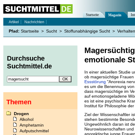
Startseite
Int
Magazin
Artikel
Nachrichten
Pfad:
Startseite
>
Sucht
>
Stoffunabhängige Sucht
>
Verhalte
Magersüchtig
Durchsuche
emotionale S
Suchtmittel.de
In einer aktuellen Studie
ob magersüchtige Frauen 
Essstörung
"Anorexia nerv
es um die Benennung von 
dass magersüchtige im Ve
auf emotionsgeladene Wör
Themen
es ist eine psychische Kra
Institut für Philosophie d
Drogen
Ziel der Wissenschaftler i
Alkohol
stehen bestimmte Besonde
Ungewöhnlich daran ist de
Amphetamin
Neurowissenschaften und P
Aufputschmittel
anorektische junge Frauen