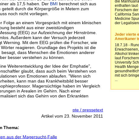
leiner als 17,5 haben. Der
BMI
berechnet sich aus
geteilt durch die Körpergröße in Metern zum
ss noch nicht vorliegen.
er Folge an einem Vorgespräch mit einem klinischen
ebung besteht aus einer zweistündigen
Messung (EEG) zur Aufzeichnung der Hirnströme.
armlos. Außerdem kann der Versuch jederzeit
t Werning. Mit dem EEG prüfen die Forscher, wie
Wörter reagieren. Grundlage des Projekts ist die
he besagt, dass Menschen die Emotionen anderer
über besser verstehen zu können.
eine Weiterentwicklung der Idee der Emphatie",
enschaftler glaubt, dass auch beim Verstehen von
lationen von Emotionen ablaufen. "Wenn sich
heiten, kann man das Krankheitsbild besser
osophieprofessor. Magersüchtige haben im Vergleich
rungen in Arealen im Gehirn. Nach einer
rmalisiert sich das Gehirn von den Erkrankten
pte / pressetext
Artikel vom 23. November 2011
em Thema:
nten aus der Magersucht-Falle