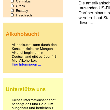
Cannabis
Die amerikanisch
Crack
tausenden US-Fil
Ecstasy
Darüber hinaus s
Haschisch
werden. Laut Sta
Heroin
diese ...
Ibogain
Koffein
Alkoholsucht
Kokain
Lachgas
LSD
Alkoholsucht kann durch den
Marihuana
Konsum kleinerer Mengen
Alkohol beginnen, in
Medikamente
Deutschland gibt es über 4,3
Meskalin
Mio. Alkoholiker.
Metamphetamin
Hier Informieren ...
Methadon
Morphin
Muskatnuss
Nikotin
Opium
Unterstütze uns
Pilze
Poppers
Psychopharmaka
Dieses Informationsangebot
benötigt Zeit und Geld, um
Schlafmittel
ausgebaut und betrieben zu
Schmerzmittel