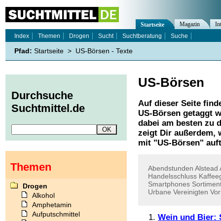
Magazin
In
Startseite
Index
Themen
Drogen
Sucht
Suchtberatung
Suche
Pfad:
Startseite
>
US-Börsen - Texte
US-Börsen
Durchsuche
Auf dieser Seite find
Suchtmittel.de
US-Börsen
getaggt w
dabei am besten zu d
zeigt Dir außerdem,
mit "
US-Börsen
" auf
Themen
Abendstunden
Alstead
Handelsschluss
Kaffee
Smartphones
Sortimen
Drogen
Urbane
Vereinigten
Vo
Alkohol
Amphetamin
Aufputschmittel
Wein und Bier: 