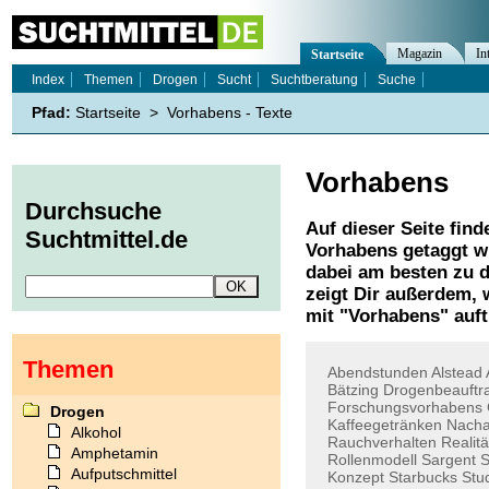
Magazin
In
Startseite
Index
Themen
Drogen
Sucht
Suchtberatung
Suche
Pfad:
Startseite
>
Vorhabens - Texte
Vorhabens
Durchsuche
Auf dieser Seite find
Suchtmittel.de
Vorhabens
getaggt w
dabei am besten zu d
zeigt Dir außerdem,
mit "
Vorhabens
" auf
Themen
Abendstunden
Alstead
Bätzing
Drogenbeauftr
Forschungsvorhabens
Drogen
Kaffeegetränken
Nach
Alkohol
Rauchverhalten
Realitä
Amphetamin
Rollenmodell
Sargent
S
Aufputschmittel
Konzept
Starbucks
Stu