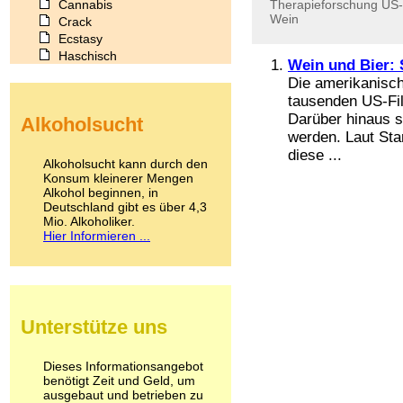
Cannabis
Therapieforschung
US-
Wein
Crack
Ecstasy
Haschisch
Wein und Bier: 
Heroin
Die amerikanisch
Ibogain
tausenden US-Fil
Koffein
Darüber hinaus s
Alkoholsucht
Kokain
werden. Laut Sta
Lachgas
diese ...
LSD
Alkoholsucht kann durch den
Marihuana
Konsum kleinerer Mengen
Alkohol beginnen, in
Medikamente
Deutschland gibt es über 4,3
Meskalin
Mio. Alkoholiker.
Metamphetamin
Hier Informieren ...
Methadon
Morphin
Muskatnuss
Nikotin
Opium
Unterstütze uns
Pilze
Poppers
Psychopharmaka
Dieses Informationsangebot
benötigt Zeit und Geld, um
Schlafmittel
ausgebaut und betrieben zu
Schmerzmittel