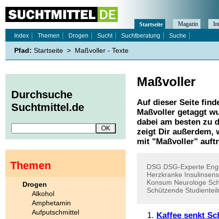
Magazin
In
Startseite
Index
Themen
Drogen
Sucht
Suchtberatung
Suche
Pfad:
Startseite
>
Maßvoller - Texte
Maßvoller
Durchsuche
Auf dieser Seite find
Suchtmittel.de
Maßvoller
getaggt wu
dabei am besten zu d
zeigt Dir außerdem,
mit "
Maßvoller
" auft
Themen
DSG
DSG-Experte
Eng
Herzkranke
Insulinsensi
Konsum
Neurologe
Sch
Drogen
Schützende
Studientei
Alkohol
Amphetamin
Aufputschmittel
Kaffee senkt Sch