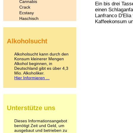
Cannabis
Ein bis drei Tas
Crack
einen Schlaganfa
Ecstasy
Lanfranco D'Elia
Haschisch
Kaffeekonsum und
Heroin
Ibogain
Koffein
Alkoholsucht
Kokain
Lachgas
LSD
Alkoholsucht kann durch den
Marihuana
Konsum kleinerer Mengen
Alkohol beginnen, in
Medikamente
Deutschland gibt es über 4,3
Meskalin
Mio. Alkoholiker.
Metamphetamin
Hier Informieren ...
Methadon
Morphin
Muskatnuss
Nikotin
Opium
Unterstütze uns
Pilze
Poppers
Psychopharmaka
Dieses Informationsangebot
benötigt Zeit und Geld, um
Schlafmittel
ausgebaut und betrieben zu
Schmerzmittel