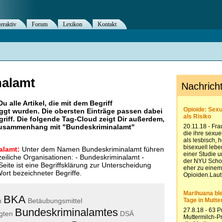
teraktiv
Forum
Lexikon
Kontakt
nalamt
Du alle Artikel, die mit dem Begriff
ggt wurden. Die obersten Einträge passen dabei
riff. Die folgende Tag-Cloud zeigt Dir außerdem,
 Zusammenhang mit "
Bundeskriminalamt
"
alamt:
Unter dem Namen Bundeskriminalamt führen
zeiliche Organisationen: - Bundeskriminalamt -
eite ist eine Begriffsklärung zur Unterscheidung
rt bezeichneter Begriffe.
BKA
n
Betäubungsmittel
Bundeskriminalamtes
gten
DSÄ