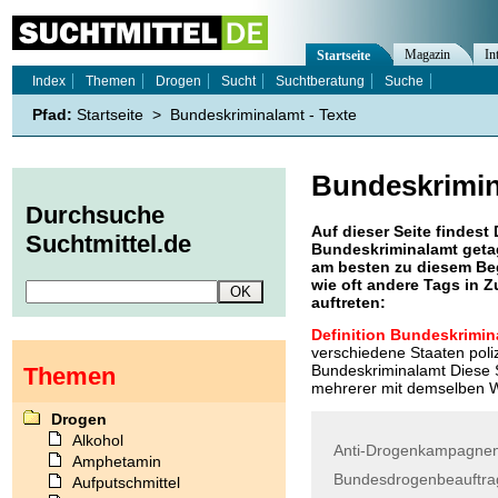
Magazin
In
Startseite
Index
Themen
Drogen
Sucht
Suchtberatung
Suche
Pfad:
Startseite
>
Bundeskriminalamt - Texte
Bundeskrimi
Durchsuche
Auf dieser Seite findest 
Suchtmittel.de
Bundeskriminalamt
geta
am besten zu diesem Beg
wie oft andere Tags in
auftreten:
Definition Bundeskrimin
verschiedene Staaten poli
Bundeskriminalamt Diese S
Themen
mehrerer mit demselben Wo
Drogen
Alkohol
Anti-Drogenkampagne
Amphetamin
Bundesdrogenbeauftra
Aufputschmittel