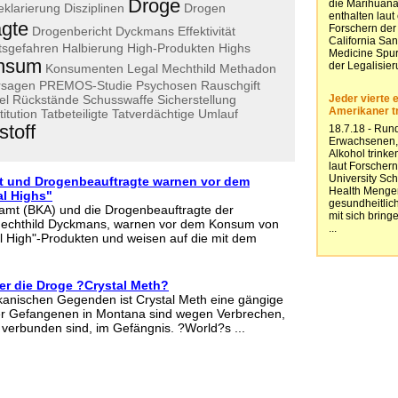
Droge
eklarierung
Disziplinen
Drogen
agte
Drogenbericht
Dyckmans
Effektivität
tsgefahren
Halbierung
High-Produkten
Highs
nsum
Konsumenten
Legal
Mechthild
Methadon
rsagen
PREMOS-Studie
Psychosen
Rauschgift
el
Rückstände
Schusswaffe
Sicherstellung
itution
Tatbeteiligte
Tatverdächtige
Umlauf
stoff
t und Drogenbeauftragte warnen vor dem
l Highs"
amt (BKA) und die Drogenbeauftragte der
Mechthild Dyckmans, warnen vor dem Konsum von
 High"-Produkten und weisen auf die mit dem
r die Droge ?Crystal Meth?
ikanischen Gegenden ist Crystal Meth eine gängige
der Gefangenen in Montana sind wegen Verbrechen,
h verbunden sind, im Gefängnis. ?World?s ...