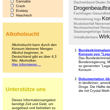
Cannabis
Dachverband
Dealer
D
Crack
Drogenbeauftr
Ecstasy
Fachfragen
Gesundhei
Haschisch
Ko
Honorierung
Ingo
Heroin
Muskelzerfall
Nierenve
Ibogain
Rechtssicherheit
Remp
Koffein
Staatsangehörige
Subst
Alkoholsucht
Kokain
Wirk
Unkalkulierbare
Lachgas
LSD
Alkoholsucht kann durch den
Marihuana
Konsum kleinerer Mengen
Bundeskriminalam
Alkohol beginnen, in
Medikamente
Konsum von "Lega
Deutschland gibt es über 4,3
Meskalin
Das Bundeskriminal
Mio. Alkoholiker.
Metamphetamin
Bundesregierung, 
Hier Informieren ...
so genannten "Legal
Methadon
Konsum ...
Morphin
Muskatnuss
Dokumentation übe
Nikotin
In ländlichen, amer
Opium
Droge. Die Hälfte 
Unterstütze uns
Pilze
die mit Crystal Met
Poppers
Psychopharmaka
Dieses Informationsangebot
benötigt Zeit und Geld, um
Schlafmittel
ausgebaut und betrieben zu
Schmerzmittel