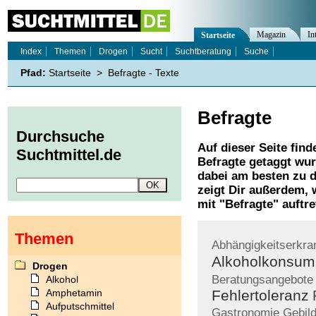
Magazin
In
Startseite
Index
Themen
Drogen
Sucht
Suchtberatung
Suche
Pfad:
Startseite
>
Befragte - Texte
Befragte
Durchsuche
Auf dieser Seite find
Suchtmittel.de
Befragte
getaggt wur
dabei am besten zu d
zeigt Dir außerdem,
mit "
Befragte
" auftre
Themen
Abhängigkeitserkr
Alkoholkonsum
Drogen
Beratungsangebote
Alkohol
Amphetamin
Fehlertoleranz
Aufputschmittel
Gastronomie
Gebil