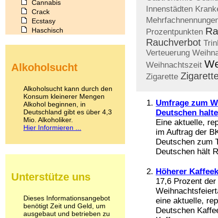
Cannabis
Innenstädten
Krank
Crack
Mehrfachnennunge
Ecstasy
Ra
Haschisch
Prozentpunkten
Heroin
Rauchverbot
Tri
Ibogain
Verteuerung
Weihn
Koffein
We
Weihnachtszeit
Alkoholsucht
Kokain
Zigarett
Zigarette
Lachgas
LSD
Alkoholsucht kann durch den
Marihuana
Konsum kleinerer Mengen
Umfrage zum We
Alkohol beginnen, in
Medikamente
Deutschland gibt es über 4,3
Deutschen halt
Meskalin
Mio. Alkoholiker.
Eine aktuelle, r
Metamphetamin
Hier Informieren ...
im Auftrag der BK
Methadon
Morphin
Deutschen zum T
Muskatnuss
Deutschen hält R
Nikotin
Opium
Höherer Kaffee
Unterstütze uns
Pilze
17,6 Prozent der
Poppers
Weihnachtsfeiert
Psychopharmaka
Dieses Informationsangebot
eine aktuelle, r
benötigt Zeit und Geld, um
Schlafmittel
Deutschen Kaffe
ausgebaut und betrieben zu
Schmerzmittel