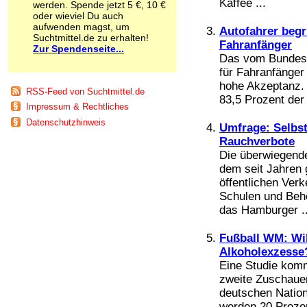
Kaffee ...
werden. Spende jetzt 5 €, 10 €
Schnüffelstoffe
oder wieviel Du auch
Spice
aufwenden magst, um
Autofahrer begr
Sucht / Süchte
Suchtmittel.de zu erhalten!
Fahranfänger
Zur Spendenseite...
Alkoholsucht
Das vom Bundest
Arbeitssucht
für Fahranfänger 
Co-Abhängigkeit
hohe Akzeptanz. 
Computersucht
RSS-Feed von Suchtmittel.de
83,5 Prozent der 
Ess-Brechsucht
Impressum & Rechtliches
Essstörungen
Datenschutzhinweis
Fernsehsucht
Umfrage: Selbst
Fresssucht
Rauchverbote
Internetsucht
Die überwiegende
Kaufsucht
dem seit Jahren 
Koffeinsucht
öffentlichen Ver
Magersucht
Schulen und Beh
Mediensucht
das Hamburger ..
Medikamentensucht
Nikotinsucht
Fußball WM: Wi
Pornografiesucht
Alkoholexzesse
Sammelsucht
Eine Studie komm
Sexsucht
zweite Zuschauer
Spielsucht
deutschen Nation
Medien
werden 20 Prozen