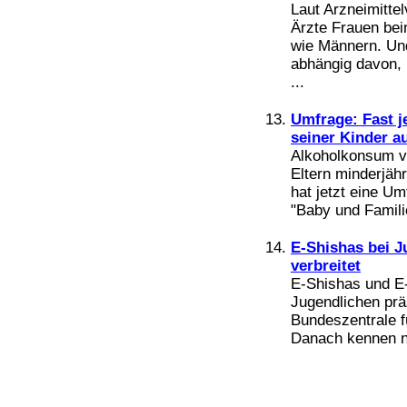
Laut Arzneimitte
Ärzte Frauen be
wie Männern. Und
abhängig davon, 
...
Umfrage: Fast j
seiner Kinder a
Alkoholkonsum vor
Eltern minderjäh
hat jetzt eine U
"Baby und Familie
E-Shishas bei J
verbreitet
E-Shishas und E-
Jugendlichen präs
Bundeszentrale f
Danach kennen ne