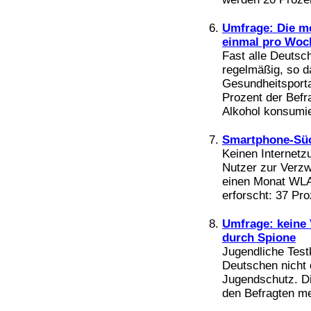
Bücher
Filme
Umfrage: Die m
einmal pro Woc
Fast alle Deutsch
regelmäßig, so d
Gesundheitsport
Prozent der Befr
Alkohol konsumie
Smartphone-Süc
Keinen Internetz
Nutzer zur Verzw
einen Monat WLA
erforscht: 37 Pro
Umfrage: keine
durch Spione
Jugendliche Test
Deutschen nicht 
Jugendschutz. D
den Befragten me